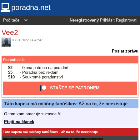
poradna.net
Neregistrovaný
Přihlásit
Registrovat
Vee2
03.01.2022 14:42:47
Poslat zprávu
Podpořte nás
$2
- Ikona patrona na poradně
$5
- Poradna bez reklam
$10
- Soukromé poradenství
STAŇTE SE PATRONEM
Táto kapela má milióny fanúšikov. Až na to, že neexistuje.
O tom kam smeruje sucasne AI.
Přejít na článek
Táto kapela má milióny fanúšikov - až na to, že neexistuje