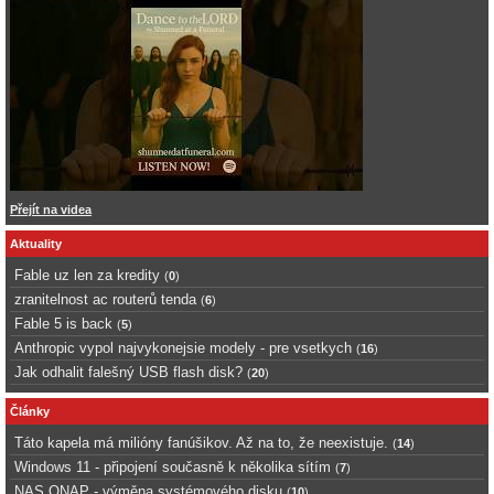
Přejít na videa
Aktuality
Fable uz len za kredity
(
0
)
zranitelnost ac routerů tenda
(
6
)
Fable 5 is back
(
5
)
Anthropic vypol najvykonejsie modely - pre vsetkych
(
16
)
Jak odhalit falešný USB flash disk?
(
20
)
Články
Táto kapela má milióny fanúšikov. Až na to, že neexistuje.
(
14
)
Windows 11 - připojení současně k několika sítím
(
7
)
NAS QNAP - výměna systémového disku
(
10
)