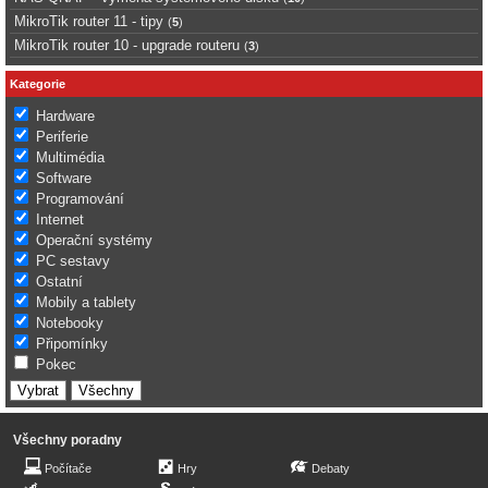
MikroTik router 11 - tipy
(
5
)
MikroTik router 10 - upgrade routeru
(
3
)
Kategorie
Hardware
Periferie
Multimédia
Software
Programování
Internet
Operační systémy
PC sestavy
Ostatní
Mobily a tablety
Notebooky
Připomínky
Pokec
Všechny poradny
Počítače
Hry
Debaty