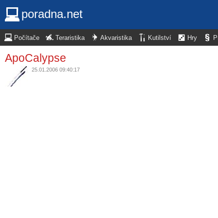
poradna.net
Počítače
Teraristika
Akvaristika
Kutilství
Hry
P
ApoCalypse
25.01.2006 09:40:17