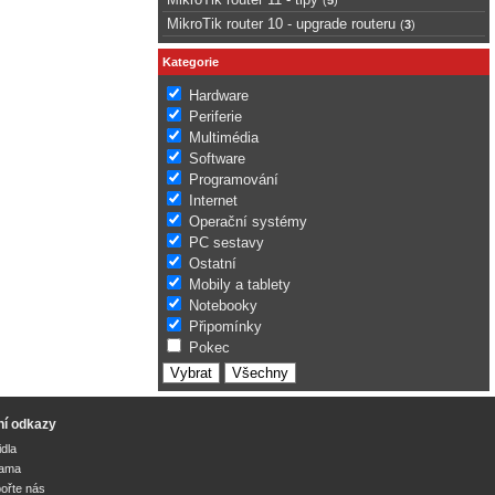
MikroTik router 10 - upgrade routeru
(
3
)
Kategorie
Hardware
Periferie
Multimédia
Software
Programování
Internet
Operační systémy
PC sestavy
Ostatní
Mobily a tablety
Notebooky
Připomínky
Pokec
ní odkazy
idla
lama
ořte nás