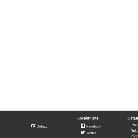
Sociální sítě
Ostat
Prav
Debaty
Facebook
Rek
Twitter
Podp