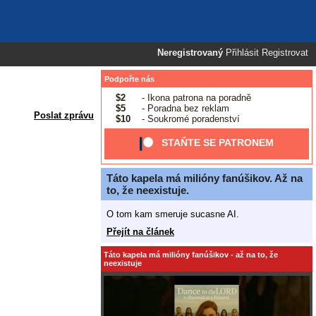
Neregistrovaný
Přihlásit
Registrovat
Podpořte nás
$2
- Ikona patrona na poradně
$5
- Poradna bez reklam
Poslat zprávu
$10
- Soukromé poradenství
STAŇTE SE PATRONEM
Táto kapela má milióny fanúšikov. Až na
to, že neexistuje.
O tom kam smeruje sucasne AI.
Přejít na článek
Táto kapela má milióny fanúšikov - až na to, že
neexistuje