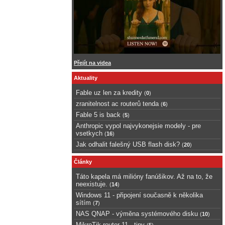
Přejít na videa
Aktuality
Fable uz len za kredity
(
0
)
zranitelnost ac routerů tenda
(
6
)
Fable 5 is back
(
5
)
Anthropic vypol najvykonejsie modely - pre
vsetkych
(
16
)
Jak odhalit falešný USB flash disk?
(
20
)
Články
Táto kapela má milióny fanúšikov. Až na to, že
neexistuje.
(
14
)
Windows 11 - připojení současně k několika
sítím
(
7
)
NAS QNAP - výměna systémového disku
(
10
)
MikroTik router 11 - tipy
(
5
)