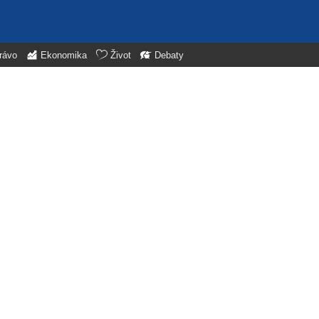
rávo
Ekonomika
Život
Debaty