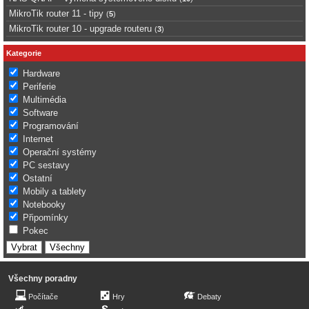
MikroTik router 11 - tipy
(
5
)
MikroTik router 10 - upgrade routeru
(
3
)
Kategorie
Hardware
Periferie
Multimédia
Software
Programování
Internet
Operační systémy
PC sestavy
Ostatní
Mobily a tablety
Notebooky
Připomínky
Pokec
Všechny poradny
Počítače
Hry
Debaty