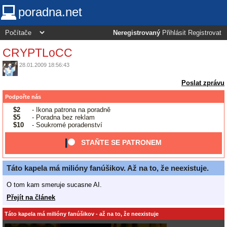
poradna.net
Neregistrovaný
Přihlásit
Registrovat
CRYPTLoCC
28.01.2009 18:56:43
Poslat zprávu
Podpořte nás
$2
- Ikona patrona na poradně
$5
- Poradna bez reklam
$10
- Soukromé poradenství
STAŇTE SE PATRONEM
Táto kapela má milióny fanúšikov. Až na to, že neexistuje.
O tom kam smeruje sucasne AI.
Přejít na článek
Táto kapela má milióny fanúšikov - až na to, že neexistuje