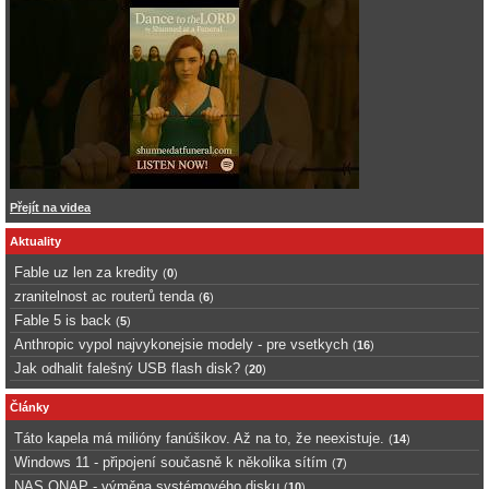
Přejít na videa
Aktuality
Fable uz len za kredity
(
0
)
zranitelnost ac routerů tenda
(
6
)
Fable 5 is back
(
5
)
Anthropic vypol najvykonejsie modely - pre vsetkych
(
16
)
Jak odhalit falešný USB flash disk?
(
20
)
Články
Táto kapela má milióny fanúšikov. Až na to, že neexistuje.
(
14
)
Windows 11 - připojení současně k několika sítím
(
7
)
NAS QNAP - výměna systémového disku
(
10
)