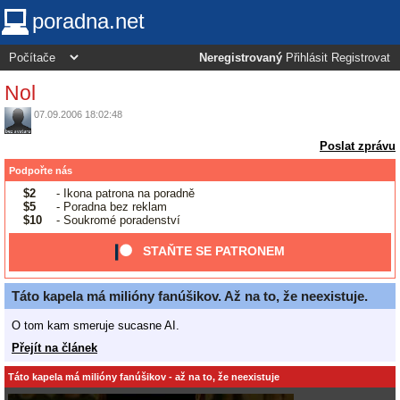
poradna.net
Neregistrovaný
Přihlásit
Registrovat
Nol
07.09.2006 18:02:48
Poslat zprávu
Podpořte nás
$2
- Ikona patrona na poradně
$5
- Poradna bez reklam
$10
- Soukromé poradenství
STAŇTE SE PATRONEM
Táto kapela má milióny fanúšikov. Až na to, že neexistuje.
O tom kam smeruje sucasne AI.
Přejít na článek
Táto kapela má milióny fanúšikov - až na to, že neexistuje