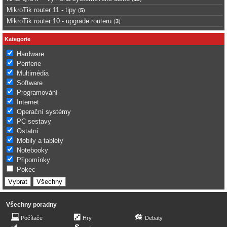
MikroTik router 11 - tipy
(
5
)
MikroTik router 10 - upgrade routeru
(
3
)
Kategorie
Hardware
Periferie
Multimédia
Software
Programování
Internet
Operační systémy
PC sestavy
Ostatní
Mobily a tablety
Notebooky
Připomínky
Pokec
Všechny poradny
Počítače
Hry
Debaty