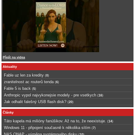
Přejít na videa
Aktuality
Fable uz len za kredity
(
0
)
zranitelnost ac routerů tenda
(
6
)
Fable 5 is back
(
5
)
Anthropic vypol najvykonejsie modely - pre vsetkych
(
16
)
Jak odhalit falešný USB flash disk?
(
20
)
Články
Táto kapela má milióny fanúšikov. Až na to, že neexistuje.
(
14
)
Windows 11 - připojení současně k několika sítím
(
7
)
NAS QNAP - výměna systémového disku
(
10
)