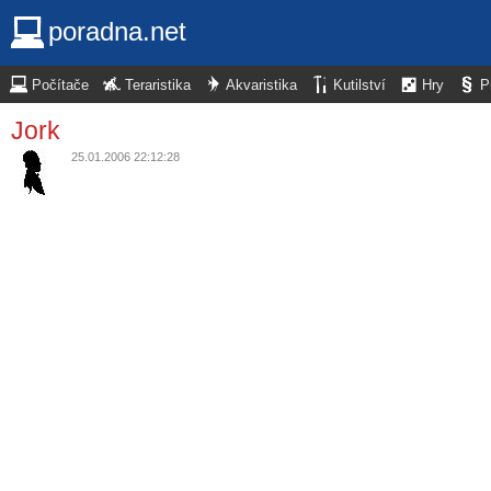
poradna.net
Počítače
Teraristika
Akvaristika
Kutilství
Hry
P
Jork
25.01.2006 22:12:28