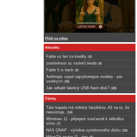
Přejít na videa
Aktuality
Fable uz len za kredity
(
0
)
zranitelnost ac routerů tenda
(
6
)
Fable 5 is back
(
5
)
Anthropic vypol najvykonejsie modely - pre
vsetkych
(
16
)
Jak odhalit falešný USB flash disk?
(
20
)
Články
Táto kapela má milióny fanúšikov. Až na to, že
neexistuje.
(
14
)
Windows 11 - připojení současně k několika
sítím
(
7
)
NAS QNAP - výměna systémového disku
(
10
)
MikroTik router 11 - tipy
(
5
)