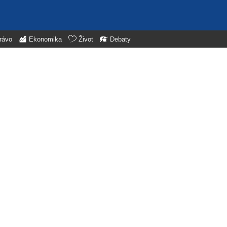
rávo
Ekonomika
Život
Debaty