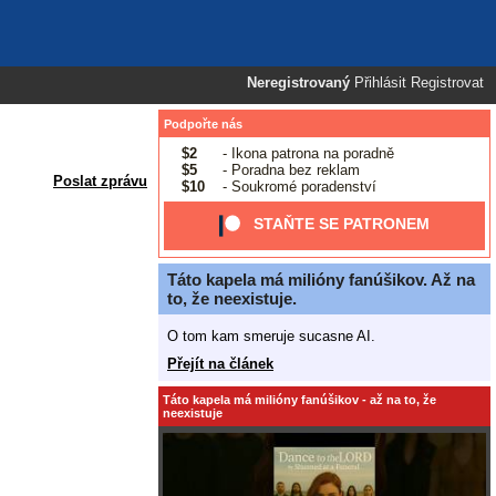
Neregistrovaný
Přihlásit
Registrovat
Podpořte nás
$2
- Ikona patrona na poradně
$5
- Poradna bez reklam
Poslat zprávu
$10
- Soukromé poradenství
STAŇTE SE PATRONEM
Táto kapela má milióny fanúšikov. Až na
to, že neexistuje.
O tom kam smeruje sucasne AI.
Přejít na článek
Táto kapela má milióny fanúšikov - až na to, že
neexistuje