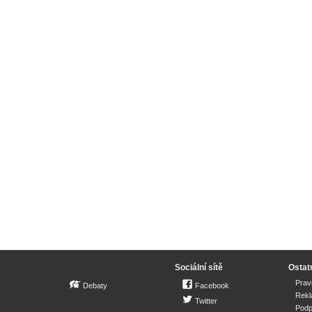
Sociální sítě
Ostat
Prav
Debaty
Facebook
Rek
Twitter
Podp