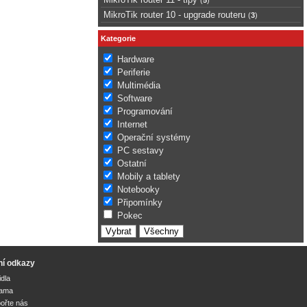
MikroTik router 10 - upgrade routeru
(
3
)
Kategorie
Hardware
Periferie
Multimédia
Software
Programování
Internet
Operační systémy
PC sestavy
Ostatní
Mobily a tablety
Notebooky
Připomínky
Pokec
ní odkazy
idla
lama
ořte nás