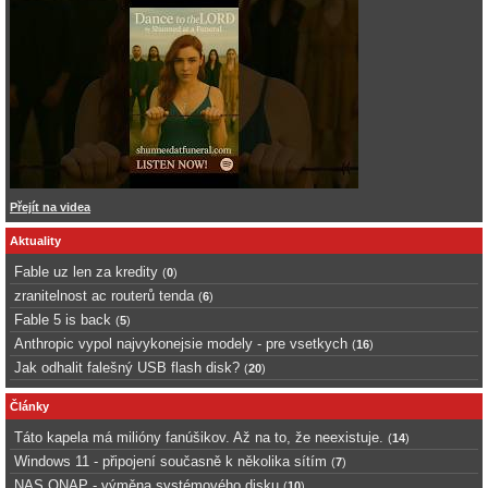
Přejít na videa
Aktuality
Fable uz len za kredity
(
0
)
zranitelnost ac routerů tenda
(
6
)
Fable 5 is back
(
5
)
Anthropic vypol najvykonejsie modely - pre vsetkych
(
16
)
Jak odhalit falešný USB flash disk?
(
20
)
Články
Táto kapela má milióny fanúšikov. Až na to, že neexistuje.
(
14
)
Windows 11 - připojení současně k několika sítím
(
7
)
NAS QNAP - výměna systémového disku
(
10
)