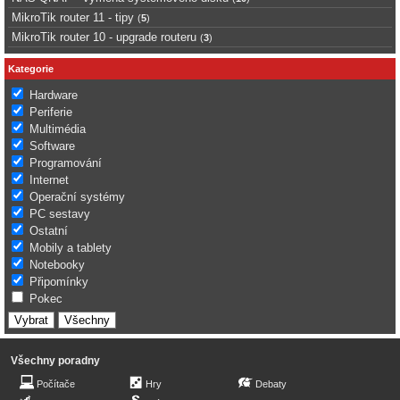
MikroTik router 11 - tipy
(
5
)
MikroTik router 10 - upgrade routeru
(
3
)
Kategorie
Hardware
Periferie
Multimédia
Software
Programování
Internet
Operační systémy
PC sestavy
Ostatní
Mobily a tablety
Notebooky
Připomínky
Pokec
Všechny poradny
Počítače
Hry
Debaty