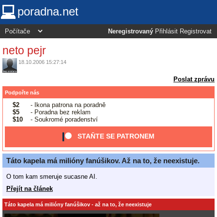
poradna.net
Neregistrovaný
Přihlásit
Registrovat
neto pejr
18.10.2006 15:27:14
Poslat zprávu
Podpořte nás
$2
- Ikona patrona na poradně
$5
- Poradna bez reklam
$10
- Soukromé poradenství
STAŇTE SE PATRONEM
Táto kapela má milióny fanúšikov. Až na to, že neexistuje.
O tom kam smeruje sucasne AI.
Přejít na článek
Táto kapela má milióny fanúšikov - až na to, že neexistuje