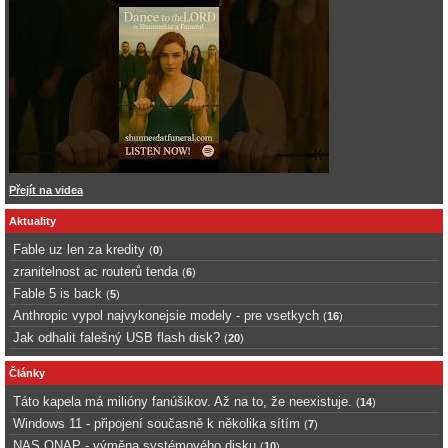
Přejít na videa
Aktuality
Fable uz len za kredity
(
0
)
zranitelnost ac routerů tenda
(
6
)
Fable 5 is back
(
5
)
Anthropic vypol najvykonejsie modely - pre vsetkych
(
16
)
Jak odhalit falešný USB flash disk?
(
20
)
Články
Táto kapela má milióny fanúšikov. Až na to, že neexistuje.
(
14
)
Windows 11 - připojení současně k několika sítím
(
7
)
NAS QNAP - výměna systémového disku
(
10
)