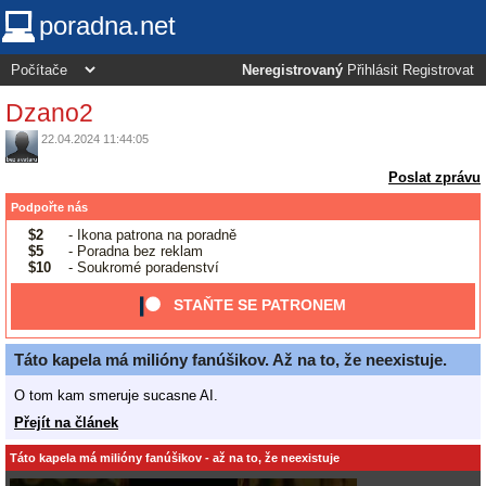
poradna.net
Neregistrovaný
Přihlásit
Registrovat
Dzano2
22.04.2024 11:44:05
Poslat zprávu
Podpořte nás
$2
- Ikona patrona na poradně
$5
- Poradna bez reklam
$10
- Soukromé poradenství
STAŇTE SE PATRONEM
Táto kapela má milióny fanúšikov. Až na to, že neexistuje.
O tom kam smeruje sucasne AI.
Přejít na článek
Táto kapela má milióny fanúšikov - až na to, že neexistuje