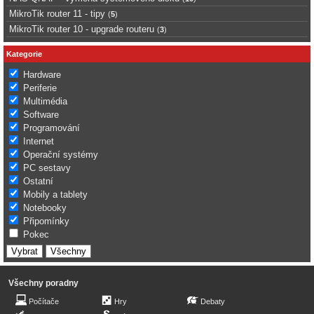
MikroTik router 11 - tipy
(
5
)
MikroTik router 10 - upgrade routeru
(
3
)
Kategorie
Hardware
Periferie
Multimédia
Software
Programování
Internet
Operační systémy
PC sestavy
Ostatní
Mobily a tablety
Notebooky
Připomínky
Pokec
Všechny poradny
Počítače
Hry
Debaty