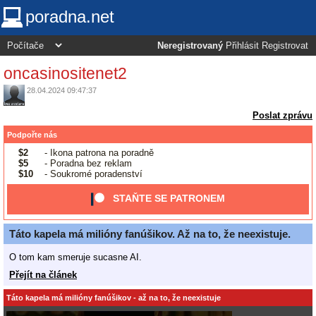
poradna.net
Neregistrovaný
Přihlásit
Registrovat
oncasinositenet2
28.04.2024 09:47:37
Poslat zprávu
Podpořte nás
$2
- Ikona patrona na poradně
$5
- Poradna bez reklam
$10
- Soukromé poradenství
STAŇTE SE PATRONEM
Táto kapela má milióny fanúšikov. Až na to, že neexistuje.
O tom kam smeruje sucasne AI.
Přejít na článek
Táto kapela má milióny fanúšikov - až na to, že neexistuje