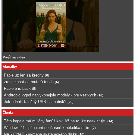
Přejít na videa
Aktuality
Fable uz len za kredity
(
0
)
zranitelnost ac routerů tenda
(
6
)
Fable 5 is back
(
5
)
Anthropic vypol najvykonejsie modely - pre vsetkych
(
16
)
Jak odhalit falešný USB flash disk?
(
20
)
Články
Táto kapela má milióny fanúšikov. Až na to, že neexistuje.
(
14
)
Windows 11 - připojení současně k několika sítím
(
7
)
NAS QNAP - výměna systémového disku
(
10
)