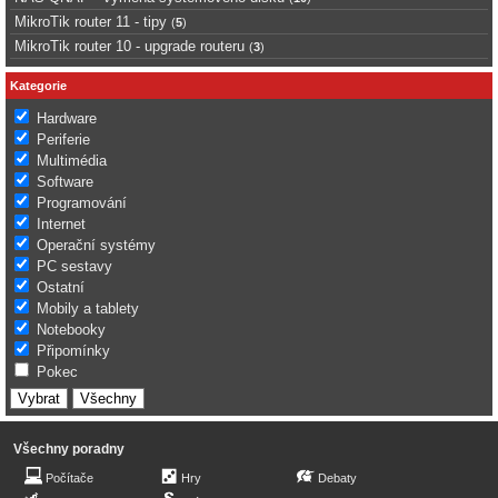
MikroTik router 11 - tipy
(
5
)
MikroTik router 10 - upgrade routeru
(
3
)
Kategorie
Hardware
Periferie
Multimédia
Software
Programování
Internet
Operační systémy
PC sestavy
Ostatní
Mobily a tablety
Notebooky
Připomínky
Pokec
Všechny poradny
Počítače
Hry
Debaty