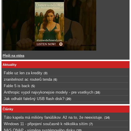
Přejít na videa
Aktuality
Fable uz len za kredity
(
0
)
zranitelnost ac routerů tenda
(
6
)
Fable 5 is back
(
5
)
Anthropic vypol najvykonejsie modely - pre vsetkych
(
16
)
Jak odhalit falešný USB flash disk?
(
20
)
Články
Táto kapela má milióny fanúšikov. Až na to, že neexistuje.
(
14
)
Windows 11 - připojení současně k několika sítím
(
7
)
NAS QNAP - výměna systémového disku
(
10
)