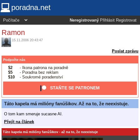
poradna.net
Neregistrovaný
Přihlásit
Registrovat
Ramon
15.11.2006 20:43:47
Poslat zprávu
Podpořte nás
$2
- Ikona patrona na poradně
$5
- Poradna bez reklam
$10
- Soukromé poradenství
STAŇTE SE PATRONEM
Táto kapela má milióny fanúšikov. Až na to, že neexistuje.
O tom kam smeruje sucasne AI.
Přejít na článek
Táto kapela má milióny fanúšikov - až na to, že neexistuje