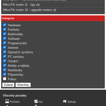
MikroTik router 11 - tipy
(
5
)
MikroTik router 10 - upgrade routeru
(
3
)
Kategorie
Hardware
Periferie
Multimédia
Software
Programování
Internet
Operační systémy
PC sestavy
Ostatní
Mobily a tablety
Notebooky
Připomínky
Pokec
Všechny poradny
Počítače
Hry
Debaty