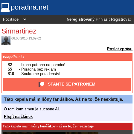
poradna.net
Neregistrovaný
Přihlásit
Registrovat
Sirmartinez
06.03.2010 13:09:02
Poslat zprávu
Podpořte nás
$2
- Ikona patrona na poradně
$5
- Poradna bez reklam
$10
- Soukromé poradenství
STAŇTE SE PATRONEM
Táto kapela má milióny fanúšikov. Až na to, že neexistuje.
O tom kam smeruje sucasne AI.
Přejít na článek
Táto kapela má milióny fanúšikov - až na to, že neexistuje