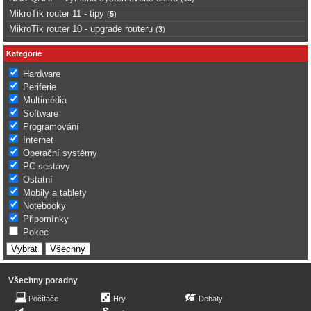
MikroTik router 11 - tipy
(
5
)
MikroTik router 10 - upgrade routeru
(
3
)
Kategorie
Hardware
Periferie
Multimédia
Software
Programování
Internet
Operační systémy
PC sestavy
Ostatní
Mobily a tablety
Notebooky
Připomínky
Pokec
Všechny poradny
Počítače
Hry
Debaty