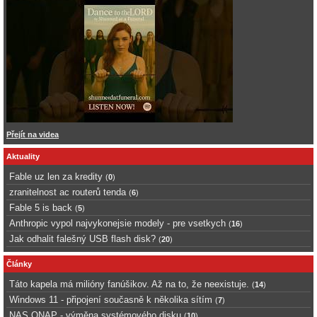
Přejít na videa
Aktuality
Fable uz len za kredity
(
0
)
zranitelnost ac routerů tenda
(
6
)
Fable 5 is back
(
5
)
Anthropic vypol najvykonejsie modely - pre vsetkych
(
16
)
Jak odhalit falešný USB flash disk?
(
20
)
Články
Táto kapela má milióny fanúšikov. Až na to, že neexistuje.
(
14
)
Windows 11 - připojení současně k několika sítím
(
7
)
NAS QNAP - výměna systémového disku
(
10
)