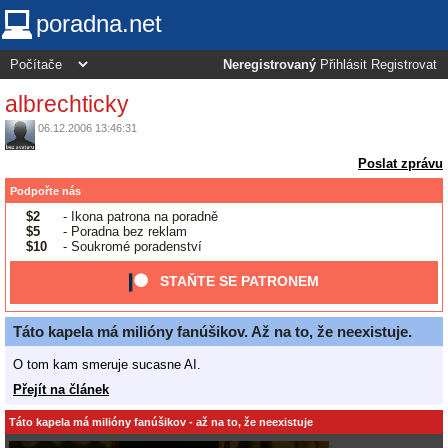
poradna.net
Neregistrovaný
Přihlásit
Registrovat
albrechticky
06.12.2006 13:46:31
Poslat zprávu
Podpořte nás
$2
- Ikona patrona na poradně
$5
- Poradna bez reklam
$10
- Soukromé poradenství
STAŇTE SE PATRONEM
Táto kapela má milióny fanúšikov. Až na to, že neexistuje.
O tom kam smeruje sucasne AI.
Přejít na článek
Táto kapela má milióny fanúšikov - až na to, že neexistuje