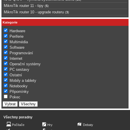
MikroTik router 11 - tipy
(
5
)
MikroTik router 10 - upgrade routeru
(
3
)
Kategorie
Hardware
Periferie
Multimédia
Software
Programování
Internet
Operační systémy
PC sestavy
Ostatní
Mobily a tablety
Notebooky
Připomínky
Pokec
Všechny poradny
Počítače
Hry
Debaty