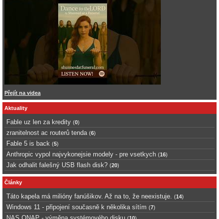
Přejít na videa
Aktuality
Fable uz len za kredity
(
0
)
zranitelnost ac routerů tenda
(
6
)
Fable 5 is back
(
5
)
Anthropic vypol najvykonejsie modely - pre vsetkych
(
16
)
Jak odhalit falešný USB flash disk?
(
20
)
Články
Táto kapela má milióny fanúšikov. Až na to, že neexistuje.
(
14
)
Windows 11 - připojení současně k několika sítím
(
7
)
NAS QNAP - výměna systémového disku
(
10
)