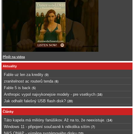
Přejít na videa
Aktuality
Fable uz len za kredity
(
0
)
zranitelnost ac routerů tenda
(
6
)
Fable 5 is back
(
5
)
Anthropic vypol najvykonejsie modely - pre vsetkych
(
16
)
Jak odhalit falešný USB flash disk?
(
20
)
Články
Táto kapela má milióny fanúšikov. Až na to, že neexistuje.
(
14
)
Windows 11 - připojení současně k několika sítím
(
7
)
NAS QNAP - výměna systémového disku
(
10
)