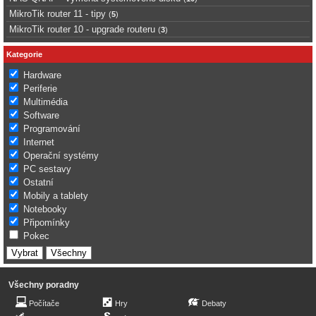
MikroTik router 11 - tipy
(
5
)
MikroTik router 10 - upgrade routeru
(
3
)
Kategorie
Hardware
Periferie
Multimédia
Software
Programování
Internet
Operační systémy
PC sestavy
Ostatní
Mobily a tablety
Notebooky
Připomínky
Pokec
Všechny poradny
Počítače
Hry
Debaty