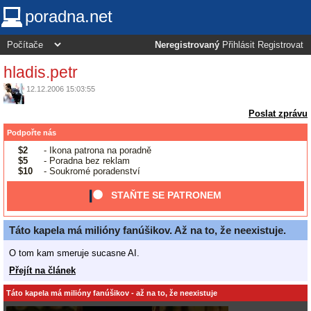
poradna.net
Neregistrovaný
Přihlásit
Registrovat
hladis.petr
12.12.2006 15:03:55
Poslat zprávu
Podpořte nás
$2
- Ikona patrona na poradně
$5
- Poradna bez reklam
$10
- Soukromé poradenství
STAŇTE SE PATRONEM
Táto kapela má milióny fanúšikov. Až na to, že neexistuje.
O tom kam smeruje sucasne AI.
Přejít na článek
Táto kapela má milióny fanúšikov - až na to, že neexistuje