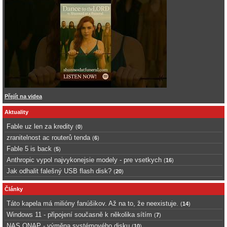
Přejít na videa
Aktuality
Fable uz len za kredity
(
0
)
zranitelnost ac routerů tenda
(
6
)
Fable 5 is back
(
5
)
Anthropic vypol najvykonejsie modely - pre vsetkych
(
16
)
Jak odhalit falešný USB flash disk?
(
20
)
Články
Táto kapela má milióny fanúšikov. Až na to, že neexistuje.
(
14
)
Windows 11 - připojení současně k několika sítím
(
7
)
NAS QNAP - výměna systémového disku
(
10
)