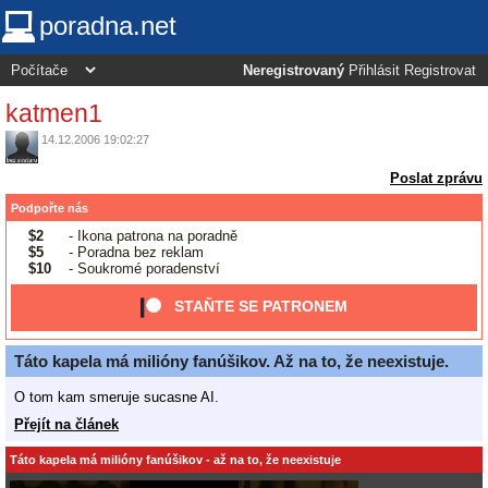
poradna.net
Neregistrovaný
Přihlásit
Registrovat
katmen1
14.12.2006 19:02:27
Poslat zprávu
Podpořte nás
$2
- Ikona patrona na poradně
$5
- Poradna bez reklam
$10
- Soukromé poradenství
STAŇTE SE PATRONEM
Táto kapela má milióny fanúšikov. Až na to, že neexistuje.
O tom kam smeruje sucasne AI.
Přejít na článek
Táto kapela má milióny fanúšikov - až na to, že neexistuje