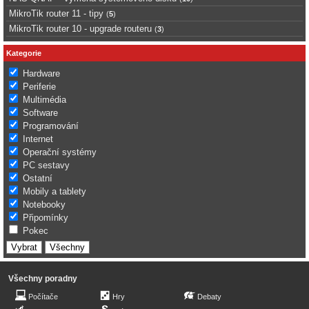
MikroTik router 11 - tipy
(
5
)
MikroTik router 10 - upgrade routeru
(
3
)
Kategorie
Hardware
Periferie
Multimédia
Software
Programování
Internet
Operační systémy
PC sestavy
Ostatní
Mobily a tablety
Notebooky
Připomínky
Pokec
Všechny poradny
Počítače
Hry
Debaty