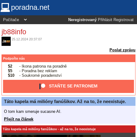
poradna.net
Neregistrovaný
Přihlásit
Registrovat
jb88info
25.12.2024 20:37:07
Poslat zprávu
Podpořte nás
$2
- Ikona patrona na poradně
$5
- Poradna bez reklam
$10
- Soukromé poradenství
STAŇTE SE PATRONEM
Táto kapela má milióny fanúšikov. Až na to, že neexistuje.
O tom kam smeruje sucasne AI.
Přejít na článek
Táto kapela má milióny fanúšikov - až na to, že neexistuje