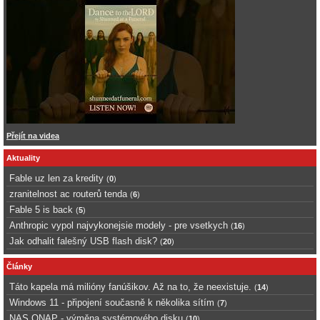
Přejít na videa
Aktuality
Fable uz len za kredity
(
0
)
zranitelnost ac routerů tenda
(
6
)
Fable 5 is back
(
5
)
Anthropic vypol najvykonejsie modely - pre vsetkych
(
16
)
Jak odhalit falešný USB flash disk?
(
20
)
Články
Táto kapela má milióny fanúšikov. Až na to, že neexistuje.
(
14
)
Windows 11 - připojení současně k několika sítím
(
7
)
NAS QNAP - výměna systémového disku
(
10
)