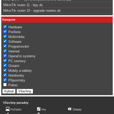
MikroTik router 11 - tipy
(
5
)
MikroTik router 10 - upgrade routeru
(
3
)
Kategorie
Hardware
Periferie
Multimédia
Software
Programování
Internet
Operační systémy
PC sestavy
Ostatní
Mobily a tablety
Notebooky
Připomínky
Pokec
Všechny poradny
Počítače
Hry
Debaty