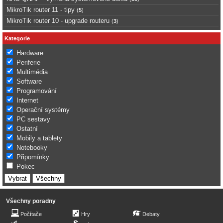
MikroTik router 11 - tipy
(
5
)
MikroTik router 10 - upgrade routeru
(
3
)
Kategorie
Hardware
Periferie
Multimédia
Software
Programování
Internet
Operační systémy
PC sestavy
Ostatní
Mobily a tablety
Notebooky
Připomínky
Pokec
Všechny poradny
Počítače
Hry
Debaty