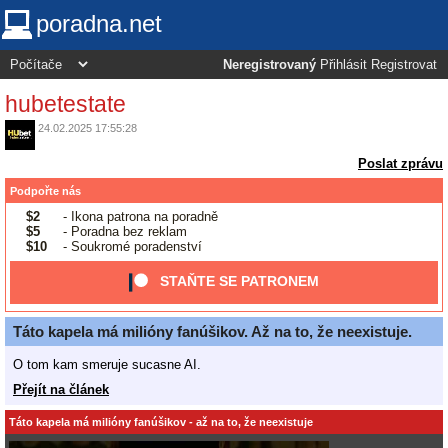
poradna.net
Neregistrovaný
Přihlásit
Registrovat
hubetestate
24.02.2025 17:55:28
Poslat zprávu
Podpořte nás
$2
- Ikona patrona na poradně
$5
- Poradna bez reklam
$10
- Soukromé poradenství
STAŇTE SE PATRONEM
Táto kapela má milióny fanúšikov. Až na to, že neexistuje.
O tom kam smeruje sucasne AI.
Přejít na článek
Táto kapela má milióny fanúšikov - až na to, že neexistuje