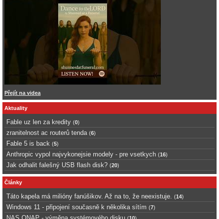
Přejít na videa
Aktuality
Fable uz len za kredity
(
0
)
zranitelnost ac routerů tenda
(
6
)
Fable 5 is back
(
5
)
Anthropic vypol najvykonejsie modely - pre vsetkych
(
16
)
Jak odhalit falešný USB flash disk?
(
20
)
Články
Táto kapela má milióny fanúšikov. Až na to, že neexistuje.
(
14
)
Windows 11 - připojení současně k několika sítím
(
7
)
NAS QNAP - výměna systémového disku
(
10
)