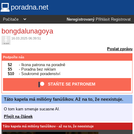
poradna.net
Neregistrovaný
Přihlásit
Registrovat
bongdalunagoya
16.03.2025 06:39:51
Poslat zprávu
Podpořte nás
$2
- Ikona patrona na poradně
$5
- Poradna bez reklam
$10
- Soukromé poradenství
STAŇTE SE PATRONEM
Táto kapela má milióny fanúšikov. Až na to, že neexistuje.
O tom kam smeruje sucasne AI.
Přejít na článek
Táto kapela má milióny fanúšikov - až na to, že neexistuje