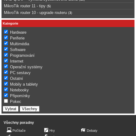
MikroTik router 11 - tipy
(
5
)
MikroTik router 10 - upgrade routeru
(
3
)
Kategorie
Hardware
Periferie
Multimédia
Software
Programování
Internet
Operační systémy
PC sestavy
Ostatní
Mobily a tablety
Notebooky
Připomínky
Pokec
Všechny poradny
Počítače
Hry
Debaty