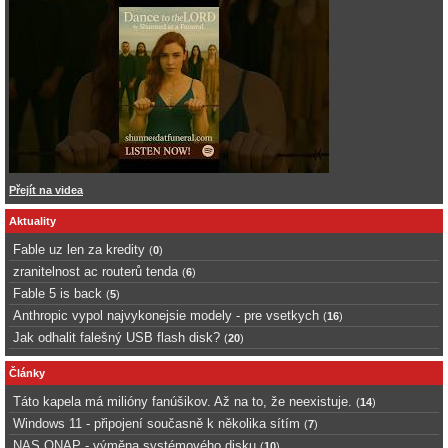
Přejít na videa
Aktuality
Fable uz len za kredity
(
0
)
zranitelnost ac routerů tenda
(
6
)
Fable 5 is back
(
5
)
Anthropic vypol najvykonejsie modely - pre vsetkych
(
16
)
Jak odhalit falešný USB flash disk?
(
20
)
Články
Táto kapela má milióny fanúšikov. Až na to, že neexistuje.
(
14
)
Windows 11 - připojení současně k několika sítím
(
7
)
NAS QNAP - výměna systémového disku
(
10
)