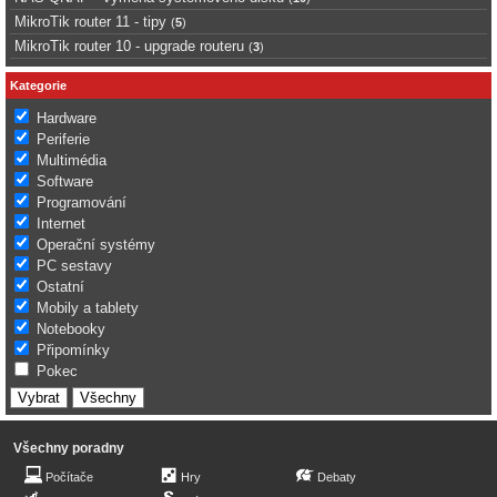
MikroTik router 11 - tipy
(
5
)
MikroTik router 10 - upgrade routeru
(
3
)
Kategorie
Hardware
Periferie
Multimédia
Software
Programování
Internet
Operační systémy
PC sestavy
Ostatní
Mobily a tablety
Notebooky
Připomínky
Pokec
Všechny poradny
Počítače
Hry
Debaty