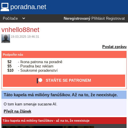
poradna.net
Neregistrovaný
Přihlásit
Registrovat
vnhello88net
19.03.2025 19:46:31
Poslat zprávu
Podpořte nás
$2
- Ikona patrona na poradně
$5
- Poradna bez reklam
$10
- Soukromé poradenství
STAŇTE SE PATRONEM
Táto kapela má milióny fanúšikov. Až na to, že neexistuje.
O tom kam smeruje sucasne AI.
Přejít na článek
Táto kapela má milióny fanúšikov - až na to, že neexistuje