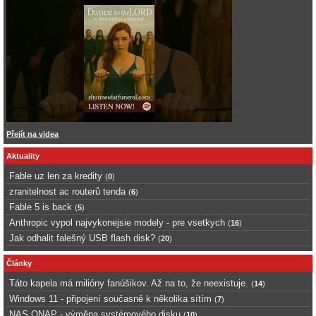
Přejít na videa
Aktuality
Fable uz len za kredity
(
0
)
zranitelnost ac routerů tenda
(
6
)
Fable 5 is back
(
5
)
Anthropic vypol najvykonejsie modely - pre vsetkych
(
16
)
Jak odhalit falešný USB flash disk?
(
20
)
Články
Táto kapela má milióny fanúšikov. Až na to, že neexistuje.
(
14
)
Windows 11 - připojení současně k několika sítím
(
7
)
NAS QNAP - výměna systémového disku
(
10
)