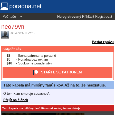
poradna.net
Neregistrovaný
Přihlásit
Registrovat
neo79vn
20.03.2025 11:24:49
Poslat zprávu
Podpořte nás
$2
- Ikona patrona na poradně
$5
- Poradna bez reklam
$10
- Soukromé poradenství
STAŇTE SE PATRONEM
Táto kapela má milióny fanúšikov. Až na to, že neexistuje.
O tom kam smeruje sucasne AI.
Přejít na článek
Táto kapela má milióny fanúšikov - až na to, že neexistuje