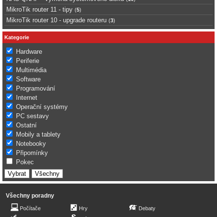
MikroTik router 11 - tipy
(
5
)
MikroTik router 10 - upgrade routeru
(
3
)
Kategorie
Hardware
Periferie
Multimédia
Software
Programování
Internet
Operační systémy
PC sestavy
Ostatní
Mobily a tablety
Notebooky
Připomínky
Pokec
Všechny poradny
Počítače
Hry
Debaty