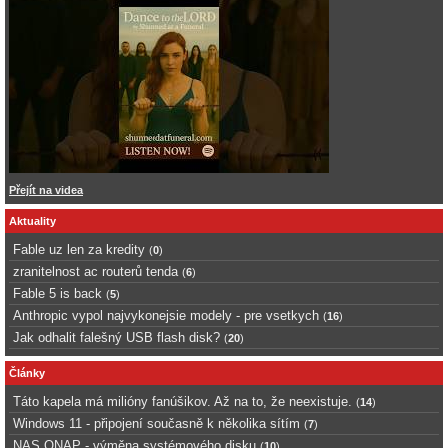
Přejít na videa
Aktuality
Fable uz len za kredity
(
0
)
zranitelnost ac routerů tenda
(
6
)
Fable 5 is back
(
5
)
Anthropic vypol najvykonejsie modely - pre vsetkych
(
16
)
Jak odhalit falešný USB flash disk?
(
20
)
Články
Táto kapela má milióny fanúšikov. Až na to, že neexistuje.
(
14
)
Windows 11 - připojení současně k několika sítím
(
7
)
NAS QNAP - výměna systémového disku
(
10
)