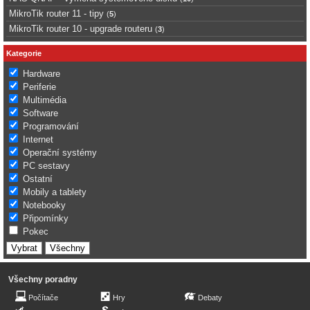
MikroTik router 11 - tipy
(
5
)
MikroTik router 10 - upgrade routeru
(
3
)
Kategorie
Hardware
Periferie
Multimédia
Software
Programování
Internet
Operační systémy
PC sestavy
Ostatní
Mobily a tablety
Notebooky
Připomínky
Pokec
Všechny poradny
Počítače
Hry
Debaty