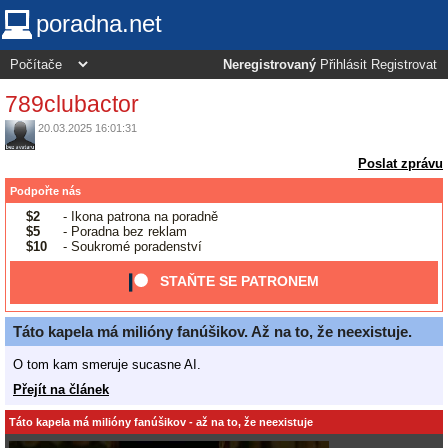
poradna.net
Neregistrovaný
Přihlásit
Registrovat
789clubactor
20.03.2025 16:01:31
Poslat zprávu
Podpořte nás
$2
- Ikona patrona na poradně
$5
- Poradna bez reklam
$10
- Soukromé poradenství
STAŇTE SE PATRONEM
Táto kapela má milióny fanúšikov. Až na to, že neexistuje.
O tom kam smeruje sucasne AI.
Přejít na článek
Táto kapela má milióny fanúšikov - až na to, že neexistuje