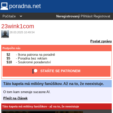
poradna.net
Neregistrovaný
Přihlásit
Registrovat
23wink1com
28.03.2025 10:49:54
Poslat zprávu
Podpořte nás
$2
- Ikona patrona na poradně
$5
- Poradna bez reklam
$10
- Soukromé poradenství
STAŇTE SE PATRONEM
Táto kapela má milióny fanúšikov. Až na to, že neexistuje.
O tom kam smeruje sucasne AI.
Přejít na článek
Táto kapela má milióny fanúšikov - až na to, že neexistuje