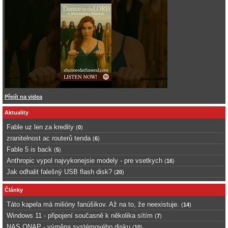
Přejít na videa
Aktuality
Fable uz len za kredity
(
0
)
zranitelnost ac routerů tenda
(
6
)
Fable 5 is back
(
5
)
Anthropic vypol najvykonejsie modely - pre vsetkych
(
16
)
Jak odhalit falešný USB flash disk?
(
20
)
Články
Táto kapela má milióny fanúšikov. Až na to, že neexistuje.
(
14
)
Windows 11 - připojení současně k několika sítím
(
7
)
NAS QNAP - výměna systémového disku
(
10
)