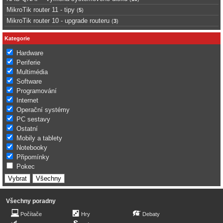
MikroTik router 11 - tipy
(
5
)
MikroTik router 10 - upgrade routeru
(
3
)
Kategorie
Hardware
Periferie
Multimédia
Software
Programování
Internet
Operační systémy
PC sestavy
Ostatní
Mobily a tablety
Notebooky
Připomínky
Pokec
Všechny poradny
Počítače
Hry
Debaty