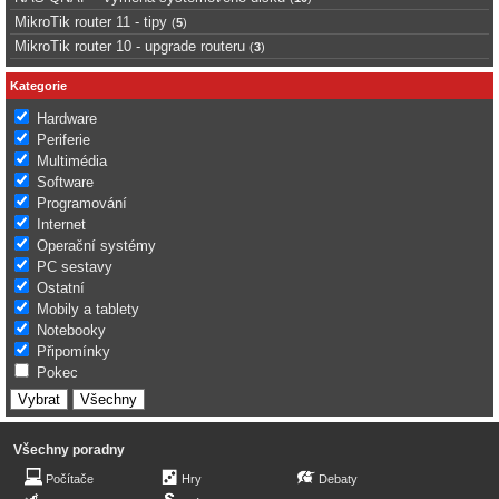
MikroTik router 11 - tipy
(
5
)
MikroTik router 10 - upgrade routeru
(
3
)
Kategorie
Hardware
Periferie
Multimédia
Software
Programování
Internet
Operační systémy
PC sestavy
Ostatní
Mobily a tablety
Notebooky
Připomínky
Pokec
Všechny poradny
Počítače
Hry
Debaty