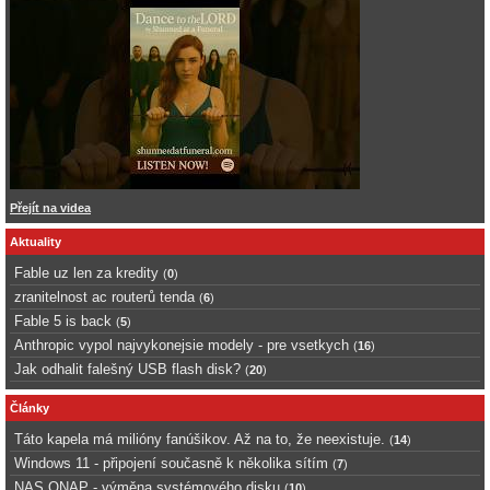
Přejít na videa
Aktuality
Fable uz len za kredity
(
0
)
zranitelnost ac routerů tenda
(
6
)
Fable 5 is back
(
5
)
Anthropic vypol najvykonejsie modely - pre vsetkych
(
16
)
Jak odhalit falešný USB flash disk?
(
20
)
Články
Táto kapela má milióny fanúšikov. Až na to, že neexistuje.
(
14
)
Windows 11 - připojení současně k několika sítím
(
7
)
NAS QNAP - výměna systémového disku
(
10
)