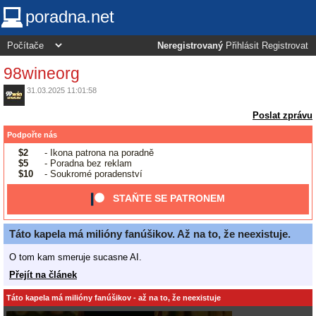
poradna.net
Neregistrovaný
Přihlásit
Registrovat
98wineorg
31.03.2025 11:01:58
Poslat zprávu
Podpořte nás
$2
- Ikona patrona na poradně
$5
- Poradna bez reklam
$10
- Soukromé poradenství
STAŇTE SE PATRONEM
Táto kapela má milióny fanúšikov. Až na to, že neexistuje.
O tom kam smeruje sucasne AI.
Přejít na článek
Táto kapela má milióny fanúšikov - až na to, že neexistuje