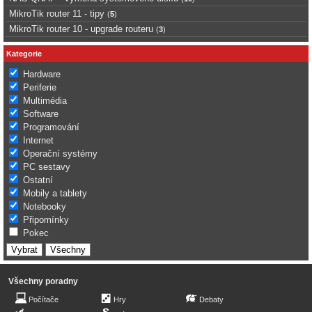
MikroTik router 11 - tipy
(
5
)
MikroTik router 10 - upgrade routeru
(
3
)
Kategorie
Hardware
Periferie
Multimédia
Software
Programování
Internet
Operační systémy
PC sestavy
Ostatní
Mobily a tablety
Notebooky
Připomínky
Pokec
Všechny poradny
Počítače
Hry
Debaty