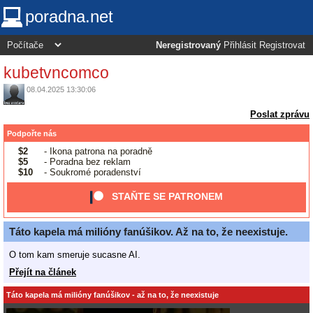
poradna.net
Neregistrovaný
Přihlásit
Registrovat
kubetvncomco
08.04.2025 13:30:06
Poslat zprávu
Podpořte nás
$2
- Ikona patrona na poradně
$5
- Poradna bez reklam
$10
- Soukromé poradenství
STAŇTE SE PATRONEM
Táto kapela má milióny fanúšikov. Až na to, že neexistuje.
O tom kam smeruje sucasne AI.
Přejít na článek
Táto kapela má milióny fanúšikov - až na to, že neexistuje