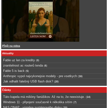
Přejít na videa
Aktuality
Fable uz len za kredity
(
0
)
zranitelnost ac routerů tenda
(
6
)
Fable 5 is back
(
5
)
Anthropic vypol najvykonejsie modely - pre vsetkych
(
16
)
Jak odhalit falešný USB flash disk?
(
20
)
Články
Táto kapela má milióny fanúšikov. Až na to, že neexistuje.
(
14
)
Windows 11 - připojení současně k několika sítím
(
7
)
NAS QNAP - výměna systémového disku
(
10
)