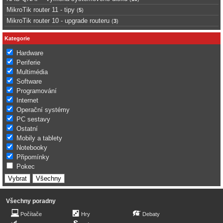
MikroTik router 11 - tipy
(
5
)
MikroTik router 10 - upgrade routeru
(
3
)
Kategorie
Hardware
Periferie
Multimédia
Software
Programování
Internet
Operační systémy
PC sestavy
Ostatní
Mobily a tablety
Notebooky
Připomínky
Pokec
Všechny poradny
Počítače
Hry
Debaty