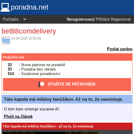
poradna.net
Neregistrovaný
Přihlásit
Registrovat
bet88comdelivery
15.04.2025 15:50:58
Poslat zprávu
Podpořte nás
$2
- Ikona patrona na poradně
$5
- Poradna bez reklam
$10
- Soukromé poradenství
STAŇTE SE PATRONEM
Táto kapela má milióny fanúšikov. Až na to, že neexistuje.
O tom kam smeruje sucasne AI.
Přejít na článek
Táto kapela má milióny fanúšikov - až na to, že neexistuje