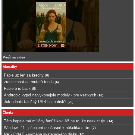
Přejít na videa
Aktuality
Fable uz len za kredity
(
0
)
zranitelnost ac routerů tenda
(
6
)
Fable 5 is back
(
5
)
Anthropic vypol najvykonejsie modely - pre vsetkych
(
16
)
Jak odhalit falešný USB flash disk?
(
20
)
Články
Táto kapela má milióny fanúšikov. Až na to, že neexistuje.
(
14
)
Windows 11 - připojení současně k několika sítím
(
7
)
NAS QNAP - výměna systémového disku
(
10
)