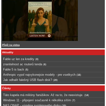
Přejít na videa
Aktuality
Fable uz len za kredity
(
0
)
zranitelnost ac routerů tenda
(
6
)
Fable 5 is back
(
5
)
Anthropic vypol najvykonejsie modely - pre vsetkych
(
16
)
Jak odhalit falešný USB flash disk?
(
20
)
Články
Táto kapela má milióny fanúšikov. Až na to, že neexistuje.
(
14
)
Windows 11 - připojení současně k několika sítím
(
7
)
NAS QNAP - výměna systémového disku
(
10
)