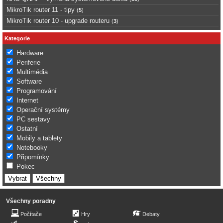
MikroTik router 11 - tipy
(
5
)
MikroTik router 10 - upgrade routeru
(
3
)
Kategorie
Hardware
Periferie
Multimédia
Software
Programování
Internet
Operační systémy
PC sestavy
Ostatní
Mobily a tablety
Notebooky
Připomínky
Pokec
Všechny poradny
Počítače
Hry
Debaty