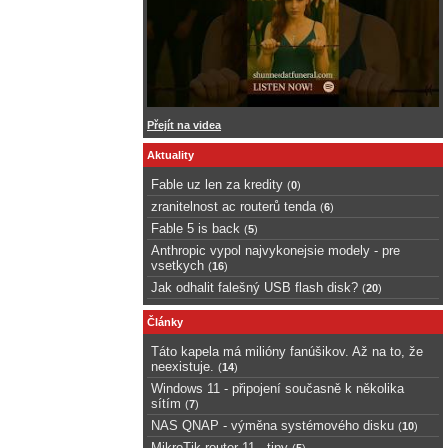
Přejít na videa
Aktuality
Fable uz len za kredity
(
0
)
zranitelnost ac routerů tenda
(
6
)
Fable 5 is back
(
5
)
Anthropic vypol najvykonejsie modely - pre
vsetkych
(
16
)
Jak odhalit falešný USB flash disk?
(
20
)
Články
Táto kapela má milióny fanúšikov. Až na to, že
neexistuje.
(
14
)
Windows 11 - připojení současně k několika
sítím
(
7
)
NAS QNAP - výměna systémového disku
(
10
)
MikroTik router 11 - tipy
(
5
)