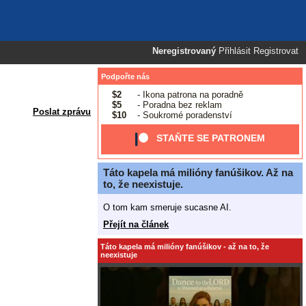
Neregistrovaný
Přihlásit
Registrovat
Podpořte nás
$2
- Ikona patrona na poradně
$5
- Poradna bez reklam
Poslat zprávu
$10
- Soukromé poradenství
STAŇTE SE PATRONEM
Táto kapela má milióny fanúšikov. Až na
to, že neexistuje.
O tom kam smeruje sucasne AI.
Přejít na článek
Táto kapela má milióny fanúšikov - až na to, že
neexistuje