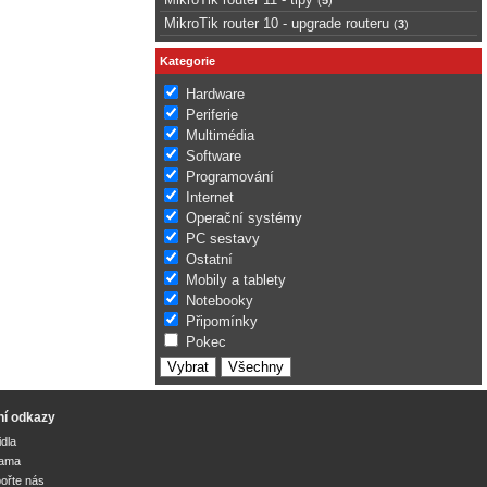
MikroTik router 10 - upgrade routeru
(
3
)
Kategorie
Hardware
Periferie
Multimédia
Software
Programování
Internet
Operační systémy
PC sestavy
Ostatní
Mobily a tablety
Notebooky
Připomínky
Pokec
ní odkazy
idla
lama
ořte nás