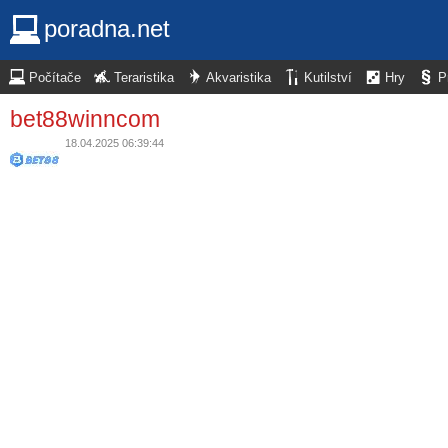
poradna.net
Počítače
Teraristika
Akvaristika
Kutilství
Hry
P
bet88winncom
18.04.2025 06:39:44