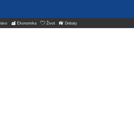
rávo
Ekonomika
Život
Debaty