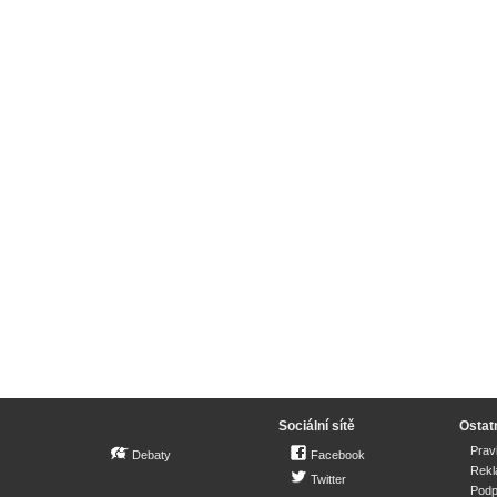
Sociální sítě
Ostat
Prav
Debaty
Facebook
Rek
Twitter
Podp