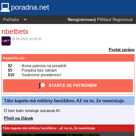
poradna.net
Neregistrovaný
Přihlásit
Registrovat
nbetbetx
05.05.2025 10:26:42
Poslat zprávu
Podpořte nás
$2
- Ikona patrona na poradně
$5
- Poradna bez reklam
$10
- Soukromé poradenství
STAŇTE SE PATRONEM
Táto kapela má milióny fanúšikov. Až na to, že neexistuje.
O tom kam smeruje sucasne AI.
Přejít na článek
Táto kapela má milióny fanúšikov - až na to, že neexistuje