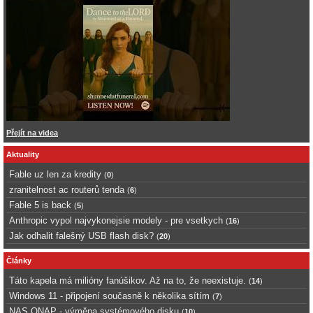
Přejít na videa
Aktuality
Fable uz len za kredity
(
0
)
zranitelnost ac routerů tenda
(
6
)
Fable 5 is back
(
5
)
Anthropic vypol najvykonejsie modely - pre vsetkych
(
16
)
Jak odhalit falešný USB flash disk?
(
20
)
Články
Táto kapela má milióny fanúšikov. Až na to, že neexistuje.
(
14
)
Windows 11 - připojení současně k několika sítím
(
7
)
NAS QNAP - výměna systémového disku
(
10
)