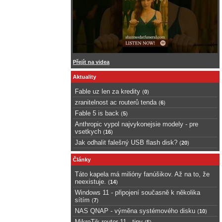
Přejít na videa
Aktuality
Fable uz len za kredity
(
0
)
zranitelnost ac routerů tenda
(
6
)
Fable 5 is back
(
5
)
Anthropic vypol najvykonejsie modely - pre
vsetkych
(
16
)
Jak odhalit falešný USB flash disk?
(
20
)
Články
Táto kapela má milióny fanúšikov. Až na to, že
neexistuje.
(
14
)
Windows 11 - připojení současně k několika
sítím
(
7
)
NAS QNAP - výměna systémového disku
(
10
)
MikroTik router 11 - tipy
(
5
)