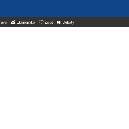
rávo
Ekonomika
Život
Debaty