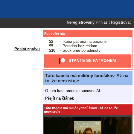
Neregistrovaný
Přihlásit
Registrovat
Podpořte nás
$2
- Ikona patrona na poradně
$5
- Poradna bez reklam
Poslat zprávu
$10
- Soukromé poradenství
STAŇTE SE PATRONEM
Táto kapela má milióny fanúšikov. Až na
to, že neexistuje.
O tom kam smeruje sucasne AI.
Přejít na článek
Táto kapela má milióny fanúšikov - až na to, že
neexistuje