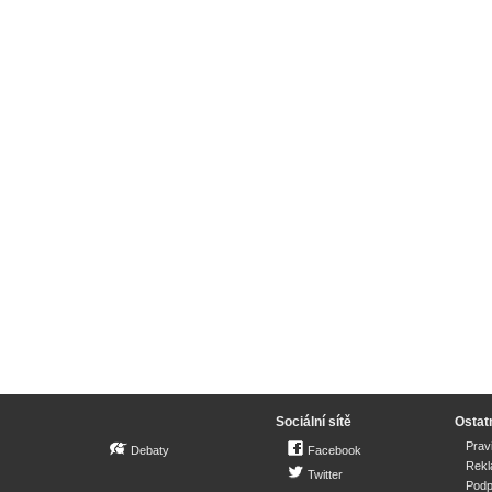
Sociální sítě
Ostat
Prav
Debaty
Facebook
Rek
Twitter
Podp