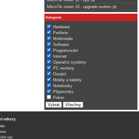
MikroTik router 10 - upgrade routeru
(
3
)
Kategorie
Hardware
Periferie
Multimédia
Software
Programování
Internet
Operační systémy
PC sestavy
Ostatní
Mobily a tablety
Notebooky
Připomínky
Pokec
ní odkazy
idla
lama
ořte nás