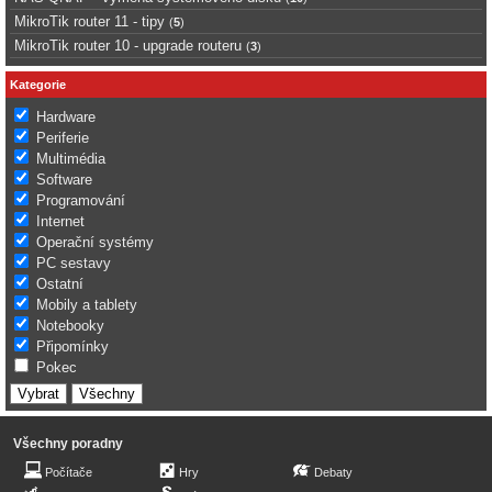
MikroTik router 11 - tipy
(
5
)
MikroTik router 10 - upgrade routeru
(
3
)
Kategorie
Hardware
Periferie
Multimédia
Software
Programování
Internet
Operační systémy
PC sestavy
Ostatní
Mobily a tablety
Notebooky
Připomínky
Pokec
Všechny poradny
Počítače
Hry
Debaty