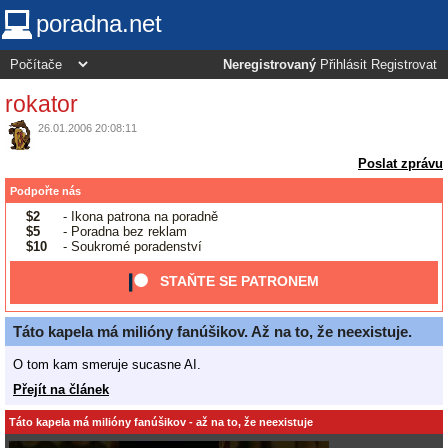
poradna.net
Neregistrovaný
Přihlásit
Registrovat
rokator
26.01.2006 20:08:11
Poslat zprávu
Podpořte nás
$2
- Ikona patrona na poradně
$5
- Poradna bez reklam
$10
- Soukromé poradenství
STAŇTE SE PATRONEM
Táto kapela má milióny fanúšikov. Až na to, že neexistuje.
O tom kam smeruje sucasne AI.
Přejít na článek
Táto kapela má milióny fanúšikov - až na to, že neexistuje