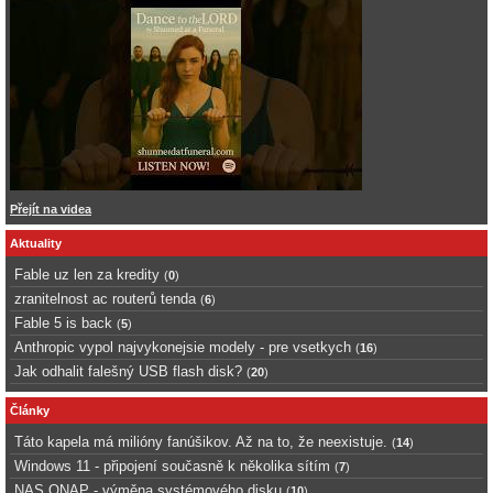
Přejít na videa
Aktuality
Fable uz len za kredity
(
0
)
zranitelnost ac routerů tenda
(
6
)
Fable 5 is back
(
5
)
Anthropic vypol najvykonejsie modely - pre vsetkych
(
16
)
Jak odhalit falešný USB flash disk?
(
20
)
Články
Táto kapela má milióny fanúšikov. Až na to, že neexistuje.
(
14
)
Windows 11 - připojení současně k několika sítím
(
7
)
NAS QNAP - výměna systémového disku
(
10
)