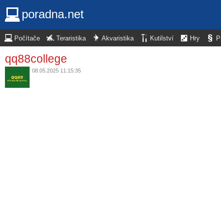
poradna.net
Počítače
Teraristika
Akvaristika
Kutilství
Hry
P
qq88college
08.05.2025 11:15:35