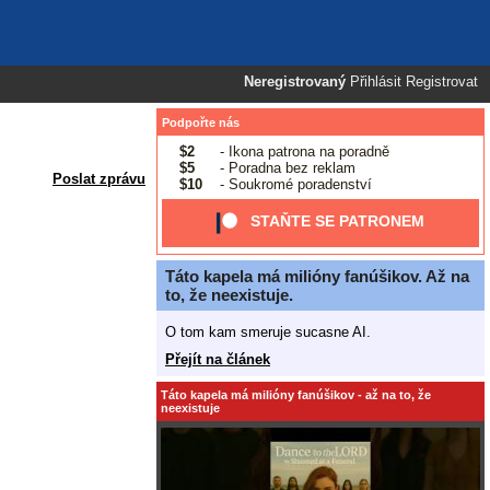
Neregistrovaný
Přihlásit
Registrovat
Podpořte nás
$2
- Ikona patrona na poradně
$5
- Poradna bez reklam
Poslat zprávu
$10
- Soukromé poradenství
STAŇTE SE PATRONEM
Táto kapela má milióny fanúšikov. Až na
to, že neexistuje.
O tom kam smeruje sucasne AI.
Přejít na článek
Táto kapela má milióny fanúšikov - až na to, že
neexistuje