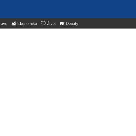
rávo
Ekonomika
Život
Debaty