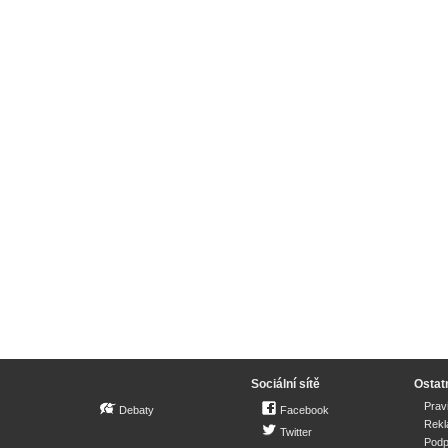
Sociální sítě
Ostat
Prav
Debaty
Facebook
Rek
Twitter
Podp