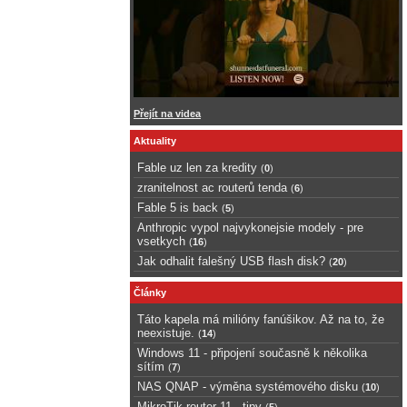
Přejít na videa
Aktuality
Fable uz len za kredity
(
0
)
zranitelnost ac routerů tenda
(
6
)
Fable 5 is back
(
5
)
Anthropic vypol najvykonejsie modely - pre
vsetkych
(
16
)
Jak odhalit falešný USB flash disk?
(
20
)
Články
Táto kapela má milióny fanúšikov. Až na to, že
neexistuje.
(
14
)
Windows 11 - připojení současně k několika
sítím
(
7
)
NAS QNAP - výměna systémového disku
(
10
)
MikroTik router 11 - tipy
(
5
)