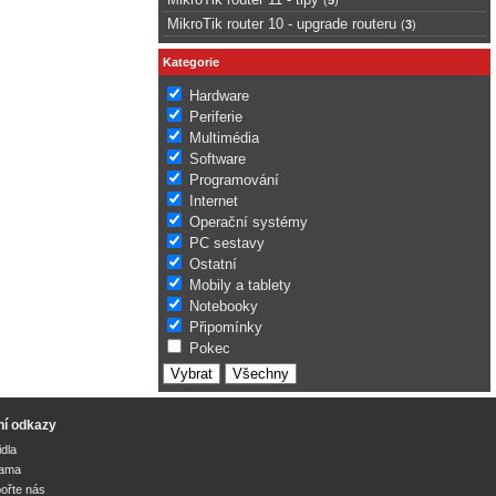
MikroTik router 10 - upgrade routeru
(
3
)
Kategorie
Hardware
Periferie
Multimédia
Software
Programování
Internet
Operační systémy
PC sestavy
Ostatní
Mobily a tablety
Notebooky
Připomínky
Pokec
ní odkazy
idla
lama
ořte nás