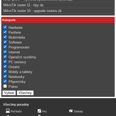
MikroTik router 11 - tipy
(
5
)
MikroTik router 10 - upgrade routeru
(
3
)
Kategorie
Hardware
Periferie
Multimédia
Software
Programování
Internet
Operační systémy
PC sestavy
Ostatní
Mobily a tablety
Notebooky
Připomínky
Pokec
Všechny poradny
Počítače
Hry
Debaty