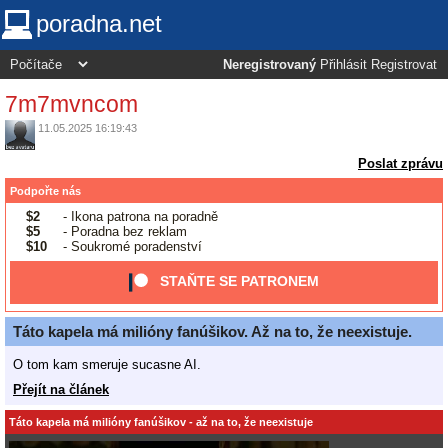
poradna.net
Neregistrovaný
Přihlásit
Registrovat
7m7mvncom
11.05.2025 16:19:43
Poslat zprávu
Podpořte nás
$2
- Ikona patrona na poradně
$5
- Poradna bez reklam
$10
- Soukromé poradenství
STAŇTE SE PATRONEM
Táto kapela má milióny fanúšikov. Až na to, že neexistuje.
O tom kam smeruje sucasne AI.
Přejít na článek
Táto kapela má milióny fanúšikov - až na to, že neexistuje