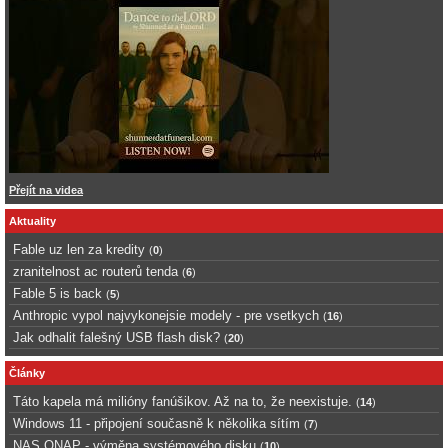
Přejít na videa
Aktuality
Fable uz len za kredity
(
0
)
zranitelnost ac routerů tenda
(
6
)
Fable 5 is back
(
5
)
Anthropic vypol najvykonejsie modely - pre vsetkych
(
16
)
Jak odhalit falešný USB flash disk?
(
20
)
Články
Táto kapela má milióny fanúšikov. Až na to, že neexistuje.
(
14
)
Windows 11 - připojení současně k několika sítím
(
7
)
NAS QNAP - výměna systémového disku
(
10
)