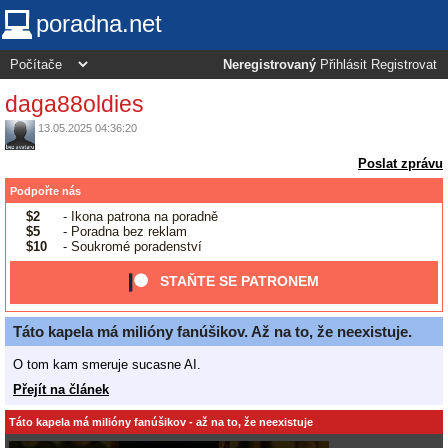
poradna.net
Neregistrovaný
Přihlásit
Registrovat
daga88oldies
13.05.2025 04:36:20
Poslat zprávu
Podpořte nás
$2
- Ikona patrona na poradně
$5
- Poradna bez reklam
$10
- Soukromé poradenství
STAŇTE SE PATRONEM
Táto kapela má milióny fanúšikov. Až na to, že neexistuje.
O tom kam smeruje sucasne AI.
Přejít na článek
Táto kapela má milióny fanúšikov - až na to, že neexistuje