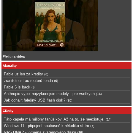
Přejít na videa
Aktuality
Fable uz len za kredity
(
0
)
zranitelnost ac routerů tenda
(
6
)
Fable 5 is back
(
5
)
Anthropic vypol najvykonejsie modely - pre vsetkych
(
16
)
Jak odhalit falešný USB flash disk?
(
20
)
Články
Táto kapela má milióny fanúšikov. Až na to, že neexistuje.
(
14
)
Windows 11 - připojení současně k několika sítím
(
7
)
NAS QNAP - výměna systémového disku
(
10
)