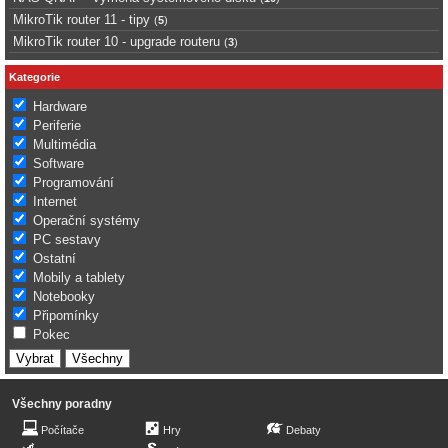
MikroTik router 11 - tipy
(
5
)
MikroTik router 10 - upgrade routeru
(
3
)
Kategorie
Hardware
Periferie
Multimédia
Software
Programování
Internet
Operační systémy
PC sestavy
Ostatní
Mobily a tablety
Notebooky
Připomínky
Pokec
Všechny poradny
Počítače
Hry
Debaty