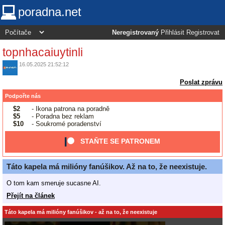
poradna.net
Neregistrovaný
Přihlásit
Registrovat
topnhacaiuytinli
16.05.2025 21:52:12
Poslat zprávu
Podpořte nás
$2
- Ikona patrona na poradně
$5
- Poradna bez reklam
$10
- Soukromé poradenství
STAŇTE SE PATRONEM
Táto kapela má milióny fanúšikov. Až na to, že neexistuje.
O tom kam smeruje sucasne AI.
Přejít na článek
Táto kapela má milióny fanúšikov - až na to, že neexistuje