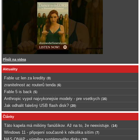
Přejít na videa
Aktuality
Fable uz len za kredity
(
0
)
zranitelnost ac routerů tenda
(
6
)
Fable 5 is back
(
5
)
Anthropic vypol najvykonejsie modely - pre vsetkych
(
16
)
Jak odhalit falešný USB flash disk?
(
20
)
Články
Táto kapela má milióny fanúšikov. Až na to, že neexistuje.
(
14
)
Windows 11 - připojení současně k několika sítím
(
7
)
NAS QNAP - výměna systémového disku
(
10
)