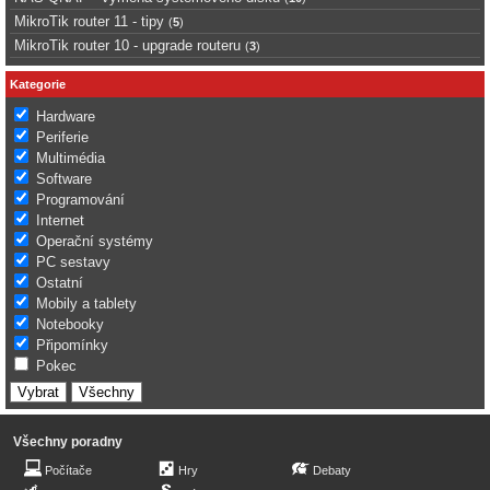
MikroTik router 11 - tipy
(
5
)
MikroTik router 10 - upgrade routeru
(
3
)
Kategorie
Hardware
Periferie
Multimédia
Software
Programování
Internet
Operační systémy
PC sestavy
Ostatní
Mobily a tablety
Notebooky
Připomínky
Pokec
Všechny poradny
Počítače
Hry
Debaty