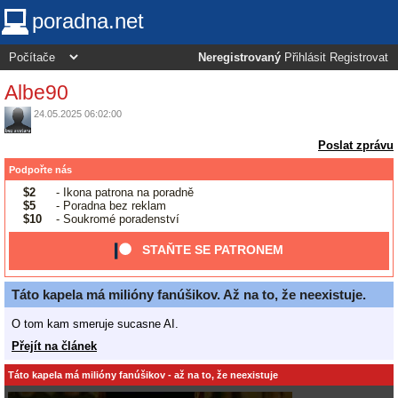
poradna.net
Neregistrovaný
Přihlásit
Registrovat
Albe90
24.05.2025 06:02:00
Poslat zprávu
Podpořte nás
$2
- Ikona patrona na poradně
$5
- Poradna bez reklam
$10
- Soukromé poradenství
STAŇTE SE PATRONEM
Táto kapela má milióny fanúšikov. Až na to, že neexistuje.
O tom kam smeruje sucasne AI.
Přejít na článek
Táto kapela má milióny fanúšikov - až na to, že neexistuje