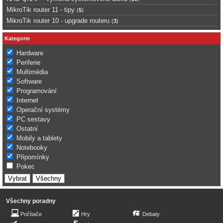
MikroTik router 11 - tipy
(
5
)
MikroTik router 10 - upgrade routeru
(
3
)
Kategorie
Hardware
Periferie
Multimédia
Software
Programování
Internet
Operační systémy
PC sestavy
Ostatní
Mobily a tablety
Notebooky
Připomínky
Pokec
Všechny poradny
Počítače
Hry
Debaty