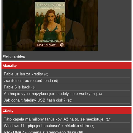
Přejít na videa
Aktuality
Fable uz len za kredity
(
0
)
zranitelnost ac routerů tenda
(
6
)
Fable 5 is back
(
5
)
Anthropic vypol najvykonejsie modely - pre vsetkych
(
16
)
Jak odhalit falešný USB flash disk?
(
20
)
Články
Táto kapela má milióny fanúšikov. Až na to, že neexistuje.
(
14
)
Windows 11 - připojení současně k několika sítím
(
7
)
NAS QNAP - výměna systémového disku
(
10
)