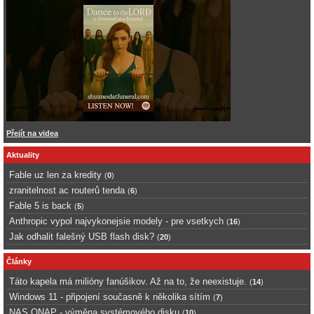
Přejít na videa
Aktuality
Fable uz len za kredity
(
0
)
zranitelnost ac routerů tenda
(
6
)
Fable 5 is back
(
5
)
Anthropic vypol najvykonejsie modely - pre vsetkych
(
16
)
Jak odhalit falešný USB flash disk?
(
20
)
Články
Táto kapela má milióny fanúšikov. Až na to, že neexistuje.
(
14
)
Windows 11 - připojení současně k několika sítím
(
7
)
NAS QNAP - výměna systémového disku
(
10
)