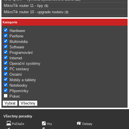
MikroTik router 11 - tipy
(
5
)
MikroTik router 10 - upgrade routeru
(
3
)
Kategorie
Hardware
Periferie
Multimédia
Software
Programování
Internet
Operační systémy
PC sestavy
Ostatní
Mobily a tablety
Notebooky
Připomínky
Pokec
Všechny poradny
Počítače
Hry
Debaty