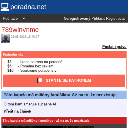
poradna.net
Neregistrovaný
Přihlásit
Registrovat
789winvnme
25.05.2025 15:40:27
Poslat zprávu
Podpořte nás
$2
- Ikona patrona na poradně
$5
- Poradna bez reklam
$10
- Soukromé poradenství
STAŇTE SE PATRONEM
Táto kapela má milióny fanúšikov. Až na to, že neexistuje.
O tom kam smeruje sucasne AI.
Přejít na článek
Táto kapela má milióny fanúšikov - až na to, že neexistuje