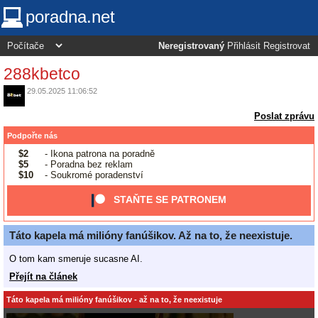
poradna.net
Neregistrovaný
Přihlásit
Registrovat
288kbetco
29.05.2025 11:06:52
Poslat zprávu
Podpořte nás
$2
- Ikona patrona na poradně
$5
- Poradna bez reklam
$10
- Soukromé poradenství
STAŇTE SE PATRONEM
Táto kapela má milióny fanúšikov. Až na to, že neexistuje.
O tom kam smeruje sucasne AI.
Přejít na článek
Táto kapela má milióny fanúšikov - až na to, že neexistuje