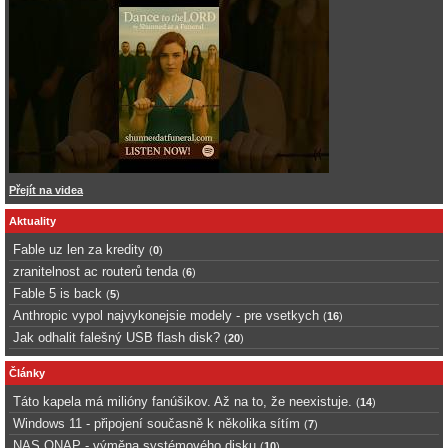
Přejít na videa
Aktuality
Fable uz len za kredity
(
0
)
zranitelnost ac routerů tenda
(
6
)
Fable 5 is back
(
5
)
Anthropic vypol najvykonejsie modely - pre vsetkych
(
16
)
Jak odhalit falešný USB flash disk?
(
20
)
Články
Táto kapela má milióny fanúšikov. Až na to, že neexistuje.
(
14
)
Windows 11 - připojení současně k několika sítím
(
7
)
NAS QNAP - výměna systémového disku
(
10
)