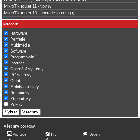
MikroTik router 11 - tipy
(
5
)
MikroTik router 10 - upgrade routeru
(
3
)
Kategorie
Hardware
Periferie
Multimédia
Software
Programování
Internet
Operační systémy
PC sestavy
Ostatní
Mobily a tablety
Notebooky
Připomínky
Pokec
Všechny poradny
Počítače
Hry
Debaty