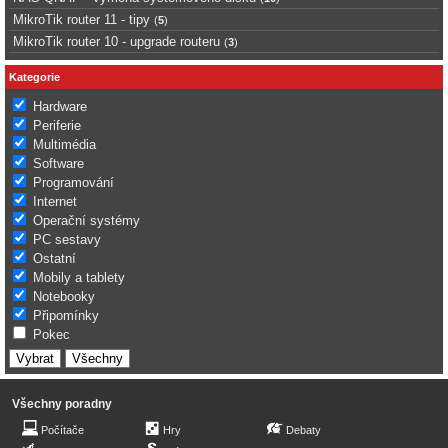
MikroTik router 11 - tipy
(
5
)
MikroTik router 10 - upgrade routeru
(
3
)
Kategorie
Hardware
Periferie
Multimédia
Software
Programování
Internet
Operační systémy
PC sestavy
Ostatní
Mobily a tablety
Notebooky
Připomínky
Pokec
Všechny poradny
Počítače
Hry
Debaty