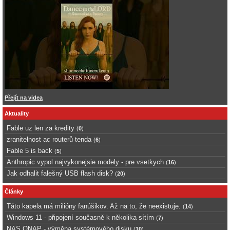
Přejít na videa
Aktuality
Fable uz len za kredity
(
0
)
zranitelnost ac routerů tenda
(
6
)
Fable 5 is back
(
5
)
Anthropic vypol najvykonejsie modely - pre vsetkych
(
16
)
Jak odhalit falešný USB flash disk?
(
20
)
Články
Táto kapela má milióny fanúšikov. Až na to, že neexistuje.
(
14
)
Windows 11 - připojení současně k několika sítím
(
7
)
NAS QNAP - výměna systémového disku
(
10
)