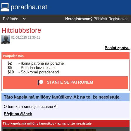
poradna.net
Neregistrovaný
Přihlásit
Registrovat
Hitclubbstore
01.06.2025 21:30:51
Poslat zprávu
Podpořte nás
$2
- Ikona patrona na poradně
$5
- Poradna bez reklam
$10
- Soukromé poradenství
STAŇTE SE PATRONEM
Táto kapela má milióny fanúšikov. Až na to, že neexistuje.
O tom kam smeruje sucasne AI.
Přejít na článek
Táto kapela má milióny fanúšikov - až na to, že neexistuje