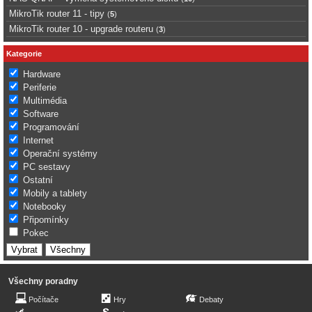
MikroTik router 11 - tipy
(
5
)
MikroTik router 10 - upgrade routeru
(
3
)
Kategorie
Hardware
Periferie
Multimédia
Software
Programování
Internet
Operační systémy
PC sestavy
Ostatní
Mobily a tablety
Notebooky
Připomínky
Pokec
Všechny poradny
Počítače
Hry
Debaty