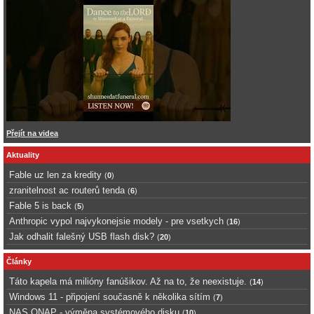
Přejít na videa
Aktuality
Fable uz len za kredity
(
0
)
zranitelnost ac routerů tenda
(
6
)
Fable 5 is back
(
5
)
Anthropic vypol najvykonejsie modely - pre vsetkych
(
16
)
Jak odhalit falešný USB flash disk?
(
20
)
Články
Táto kapela má milióny fanúšikov. Až na to, že neexistuje.
(
14
)
Windows 11 - připojení současně k několika sítím
(
7
)
NAS QNAP - výměna systémového disku
(
10
)