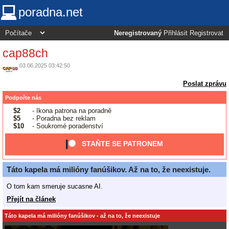
poradna.net
Neregistrovaný
Přihlásit
Registrovat
cap88ch
03.06.2025 03:42:50
Poslat zprávu
Podpořte nás
$2
- Ikona patrona na poradně
$5
- Poradna bez reklam
$10
- Soukromé poradenství
STAŇTE SE PATRONEM
Táto kapela má milióny fanúšikov. Až na to, že neexistuje.
O tom kam smeruje sucasne AI.
Přejít na článek
Táto kapela má milióny fanúšikov - až na to, že neexistuje