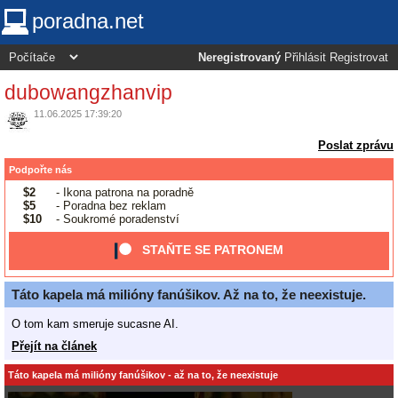
poradna.net
Neregistrovaný
Přihlásit
Registrovat
dubowangzhanvip
11.06.2025 17:39:20
Poslat zprávu
Podpořte nás
$2
- Ikona patrona na poradně
$5
- Poradna bez reklam
$10
- Soukromé poradenství
STAŇTE SE PATRONEM
Táto kapela má milióny fanúšikov. Až na to, že neexistuje.
O tom kam smeruje sucasne AI.
Přejít na článek
Táto kapela má milióny fanúšikov - až na to, že neexistuje