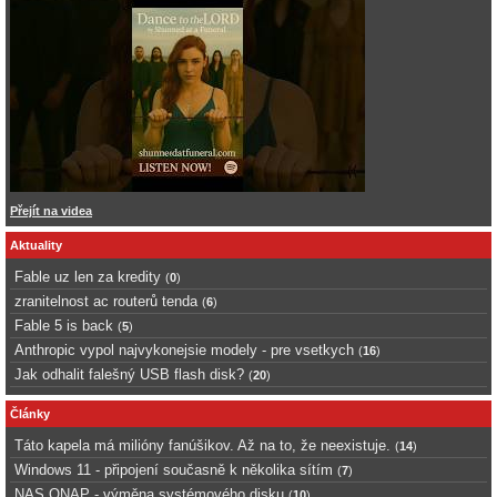
Přejít na videa
Aktuality
Fable uz len za kredity
(
0
)
zranitelnost ac routerů tenda
(
6
)
Fable 5 is back
(
5
)
Anthropic vypol najvykonejsie modely - pre vsetkych
(
16
)
Jak odhalit falešný USB flash disk?
(
20
)
Články
Táto kapela má milióny fanúšikov. Až na to, že neexistuje.
(
14
)
Windows 11 - připojení současně k několika sítím
(
7
)
NAS QNAP - výměna systémového disku
(
10
)