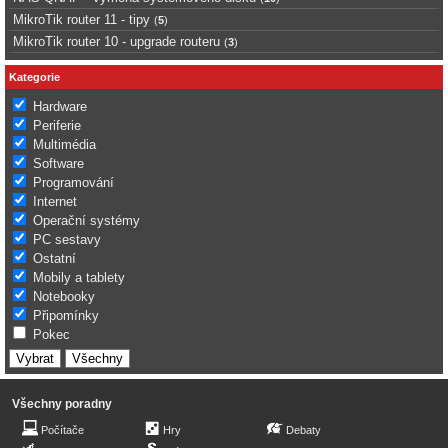
MikroTik router 11 - tipy
(
5
)
MikroTik router 10 - upgrade routeru
(
3
)
Kategorie
Hardware
Periferie
Multimédia
Software
Programování
Internet
Operační systémy
PC sestavy
Ostatní
Mobily a tablety
Notebooky
Připomínky
Pokec
Všechny poradny
Počítače
Hry
Debaty