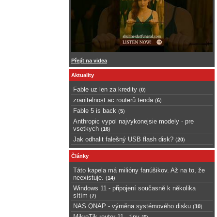
Přejít na videa
Aktuality
Fable uz len za kredity
(
0
)
zranitelnost ac routerů tenda
(
6
)
Fable 5 is back
(
5
)
Anthropic vypol najvykonejsie modely - pre
vsetkych
(
16
)
Jak odhalit falešný USB flash disk?
(
20
)
Články
Táto kapela má milióny fanúšikov. Až na to, že
neexistuje.
(
14
)
Windows 11 - připojení současně k několika
sítím
(
7
)
NAS QNAP - výměna systémového disku
(
10
)
MikroTik router 11 - tipy
(
5
)