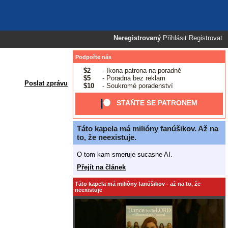
Neregistrovaný
Přihlásit
Registrovat
Podpořte nás
$2
- Ikona patrona na poradně
$5
- Poradna bez reklam
Poslat zprávu
$10
- Soukromé poradenství
STAŇTE SE PATRONEM
Táto kapela má milióny fanúšikov. Až na
to, že neexistuje.
O tom kam smeruje sucasne AI.
Přejít na článek
Táto kapela má milióny fanúšikov - až na to, že
neexistuje