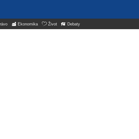
rávo
Ekonomika
Život
Debaty