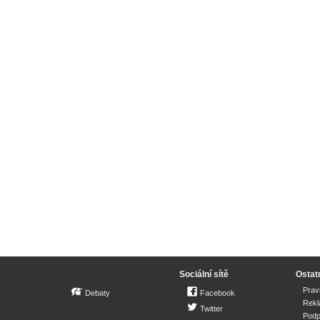
Sociální sítě
Ostat
Prav
Debaty
Facebook
Rek
Twitter
Podp