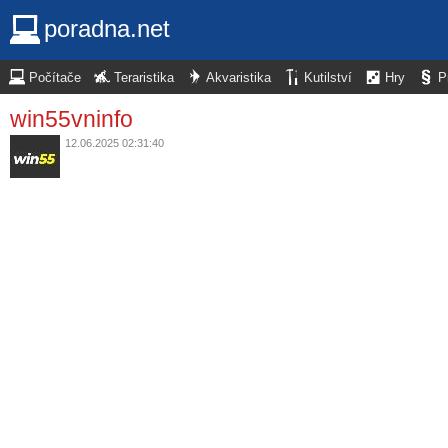
poradna.net
Počítače
Teraristika
Akvaristika
Kutilství
Hry
P
win55vninfo
12.06.2025 02:31:40