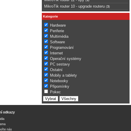
MikroTik router 10 - upgrade routeru
(
3
)
Kategorie
Hardware
Periferie
Multimédia
Software
Programování
Internet
Operační systémy
PC sestavy
Ostatní
Mobily a tablety
Notebooky
Připomínky
Pokec
ní odkazy
idla
lama
ořte nás