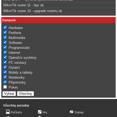
MikroTik router 11 - tipy
(
5
)
MikroTik router 10 - upgrade routeru
(
3
)
Kategorie
Hardware
Periferie
Multimédia
Software
Programování
Internet
Operační systémy
PC sestavy
Ostatní
Mobily a tablety
Notebooky
Připomínky
Pokec
Všechny poradny
Počítače
Hry
Debaty