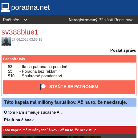
poradna.net
Neregistrovaný
Přihlásit
Registrovat
sv388blue1
27.06.2025 03:53:15
Poslat zprávu
Podpořte nás
$2
- Ikona patrona na poradně
$5
- Poradna bez reklam
$10
- Soukromé poradenství
STAŇTE SE PATRONEM
Táto kapela má milióny fanúšikov. Až na to, že neexistuje.
O tom kam smeruje sucasne AI.
Přejít na článek
Táto kapela má milióny fanúšikov - až na to, že neexistuje