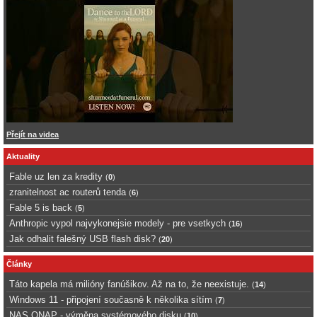
Přejít na videa
Aktuality
Fable uz len za kredity
(
0
)
zranitelnost ac routerů tenda
(
6
)
Fable 5 is back
(
5
)
Anthropic vypol najvykonejsie modely - pre vsetkych
(
16
)
Jak odhalit falešný USB flash disk?
(
20
)
Články
Táto kapela má milióny fanúšikov. Až na to, že neexistuje.
(
14
)
Windows 11 - připojení současně k několika sítím
(
7
)
NAS QNAP - výměna systémového disku
(
10
)