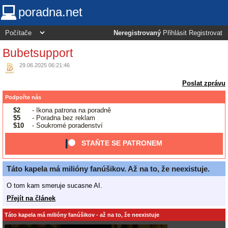
poradna.net
Neregistrovaný
Přihlásit
Registrovat
Bubetsupport
29.06.2025 06:21:46
Poslat zprávu
Podpořte nás
$2
- Ikona patrona na poradně
$5
- Poradna bez reklam
$10
- Soukromé poradenství
STAŇTE SE PATRONEM
Táto kapela má milióny fanúšikov. Až na to, že neexistuje.
O tom kam smeruje sucasne AI.
Přejít na článek
Táto kapela má milióny fanúšikov - až na to, že neexistuje