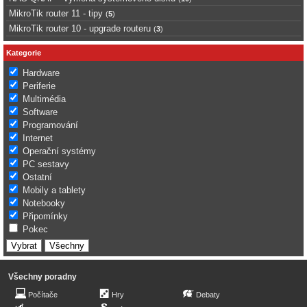
MikroTik router 11 - tipy
(
5
)
MikroTik router 10 - upgrade routeru
(
3
)
Kategorie
Hardware
Periferie
Multimédia
Software
Programování
Internet
Operační systémy
PC sestavy
Ostatní
Mobily a tablety
Notebooky
Připomínky
Pokec
Všechny poradny
Počítače
Hry
Debaty