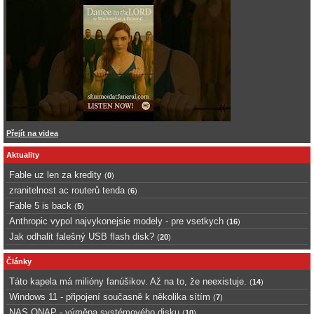
Přejít na videa
Aktuality
Fable uz len za kredity
(
0
)
zranitelnost ac routerů tenda
(
6
)
Fable 5 is back
(
5
)
Anthropic vypol najvykonejsie modely - pre vsetkych
(
16
)
Jak odhalit falešný USB flash disk?
(
20
)
Články
Táto kapela má milióny fanúšikov. Až na to, že neexistuje.
(
14
)
Windows 11 - připojení současně k několika sítím
(
7
)
NAS QNAP - výměna systémového disku
(
10
)