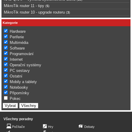
MikroTik router 11 - tipy
(
5
)
MikroTik router 10 - upgrade routeru
(
3
)
Kategorie
Hardware
Periferie
Multimédia
Software
Programování
Internet
Operační systémy
PC sestavy
Ostatní
Mobily a tablety
Notebooky
Připomínky
Pokec
Všechny poradny
Počítače
Hry
Debaty