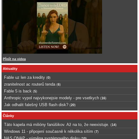
Přejít na videa
Aktuality
Fable uz len za kredity
(
0
)
zranitelnost ac routerů tenda
(
6
)
Fable 5 is back
(
5
)
Anthropic vypol najvykonejsie modely - pre vsetkych
(
16
)
Jak odhalit falešný USB flash disk?
(
20
)
Články
Táto kapela má milióny fanúšikov. Až na to, že neexistuje.
(
14
)
Windows 11 - připojení současně k několika sítím
(
7
)
NAS QNAP - výměna systémového disku
(
10
)