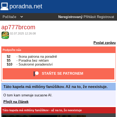
poradna.net
Neregistrovaný
Přihlásit
Registrovat
ap777brcom
02.07.2025 12:26:08
Poslat zprávu
Podpořte nás
$2
- Ikona patrona na poradně
$5
- Poradna bez reklam
$10
- Soukromé poradenství
STAŇTE SE PATRONEM
Táto kapela má milióny fanúšikov. Až na to, že neexistuje.
O tom kam smeruje sucasne AI.
Přejít na článek
Táto kapela má milióny fanúšikov - až na to, že neexistuje