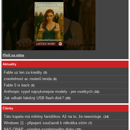
Přejít na videa
Aktuality
Fable uz len za kredity
(
0
)
zranitelnost ac routerů tenda
(
6
)
Fable 5 is back
(
5
)
Anthropic vypol najvykonejsie modely - pre vsetkych
(
16
)
Jak odhalit falešný USB flash disk?
(
20
)
Články
Táto kapela má milióny fanúšikov. Až na to, že neexistuje.
(
14
)
Windows 11 - připojení současně k několika sítím
(
7
)
NAS QNAP - výměna systémového disku
(
10
)