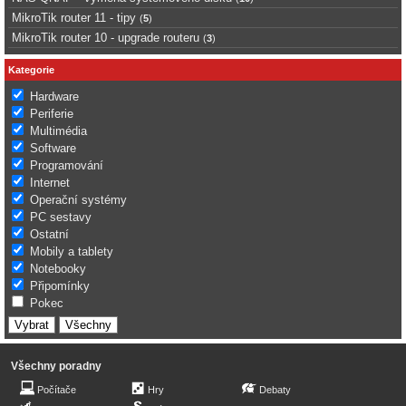
MikroTik router 11 - tipy
(
5
)
MikroTik router 10 - upgrade routeru
(
3
)
Kategorie
Hardware
Periferie
Multimédia
Software
Programování
Internet
Operační systémy
PC sestavy
Ostatní
Mobily a tablety
Notebooky
Připomínky
Pokec
Všechny poradny
Počítače
Hry
Debaty