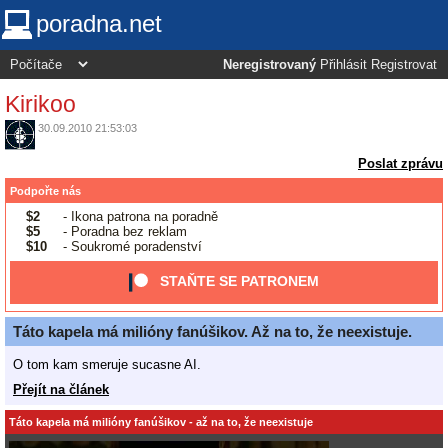
poradna.net
Neregistrovaný
Přihlásit
Registrovat
Kirikoo
30.09.2010 21:53:03
Poslat zprávu
Podpořte nás
$2
- Ikona patrona na poradně
$5
- Poradna bez reklam
$10
- Soukromé poradenství
STAŇTE SE PATRONEM
Táto kapela má milióny fanúšikov. Až na to, že neexistuje.
O tom kam smeruje sucasne AI.
Přejít na článek
Táto kapela má milióny fanúšikov - až na to, že neexistuje