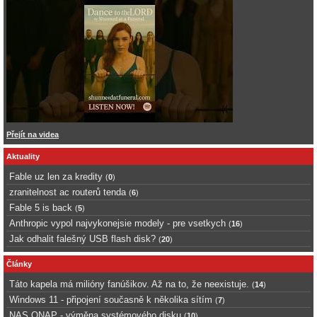
Přejít na videa
Aktuality
Fable uz len za kredity
(
0
)
zranitelnost ac routerů tenda
(
6
)
Fable 5 is back
(
5
)
Anthropic vypol najvykonejsie modely - pre vsetkych
(
16
)
Jak odhalit falešný USB flash disk?
(
20
)
Články
Táto kapela má milióny fanúšikov. Až na to, že neexistuje.
(
14
)
Windows 11 - připojení současně k několika sítím
(
7
)
NAS QNAP - výměna systémového disku
(
10
)