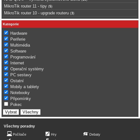
MikroTik router 11 - tipy
(
5
)
MikroTik router 10 - upgrade routeru
(
3
)
Kategorie
Hardware
Periferie
Multimédia
Software
Programování
Internet
Operační systémy
PC sestavy
Ostatní
Mobily a tablety
Notebooky
Připomínky
Pokec
Všechny poradny
Počítače
Hry
Debaty