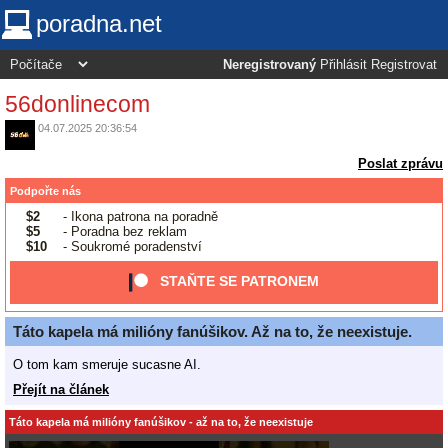
poradna.net
Neregistrovaný
Přihlásit
Registrovat
56donlinecom
04.07.2025 20:36:54
Poslat zprávu
Podpořte nás
$2
- Ikona patrona na poradně
$5
- Poradna bez reklam
$10
- Soukromé poradenství
STAŇTE SE PATRONEM
Táto kapela má milióny fanúšikov. Až na to, že neexistuje.
O tom kam smeruje sucasne AI.
Přejít na článek
Táto kapela má milióny fanúšikov - až na to, že neexistuje