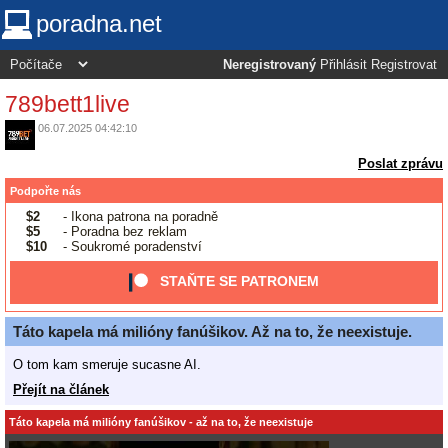
poradna.net
Neregistrovaný
Přihlásit
Registrovat
789bett1live
06.07.2025 04:42:10
Poslat zprávu
Podpořte nás
$2
- Ikona patrona na poradně
$5
- Poradna bez reklam
$10
- Soukromé poradenství
STAŇTE SE PATRONEM
Táto kapela má milióny fanúšikov. Až na to, že neexistuje.
O tom kam smeruje sucasne AI.
Přejít na článek
Táto kapela má milióny fanúšikov - až na to, že neexistuje