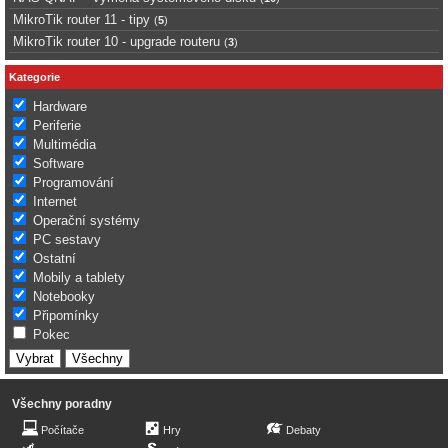
MikroTik router 11 - tipy
(
5
)
MikroTik router 10 - upgrade routeru
(
3
)
Kategorie
Hardware
Periferie
Multimédia
Software
Programování
Internet
Operační systémy
PC sestavy
Ostatní
Mobily a tablety
Notebooky
Připomínky
Pokec
Všechny poradny
Počítače
Hry
Debaty