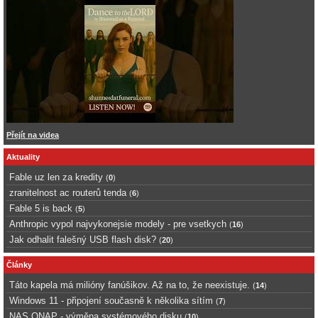
Přejít na videa
Aktuality
Fable uz len za kredity
(
0
)
zranitelnost ac routerů tenda
(
6
)
Fable 5 is back
(
5
)
Anthropic vypol najvykonejsie modely - pre vsetkych
(
16
)
Jak odhalit falešný USB flash disk?
(
20
)
Články
Táto kapela má milióny fanúšikov. Až na to, že neexistuje.
(
14
)
Windows 11 - připojení současně k několika sítím
(
7
)
NAS QNAP - výměna systémového disku
(
10
)