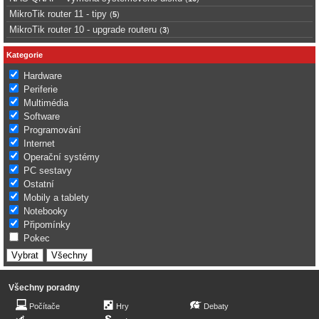
MikroTik router 11 - tipy
(
5
)
MikroTik router 10 - upgrade routeru
(
3
)
Kategorie
Hardware
Periferie
Multimédia
Software
Programování
Internet
Operační systémy
PC sestavy
Ostatní
Mobily a tablety
Notebooky
Připomínky
Pokec
Všechny poradny
Počítače
Hry
Debaty