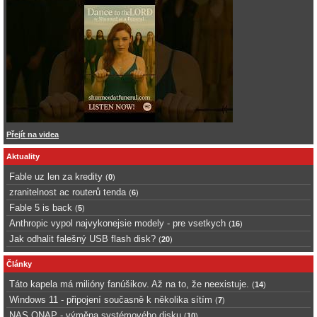
Přejít na videa
Aktuality
Fable uz len za kredity
(
0
)
zranitelnost ac routerů tenda
(
6
)
Fable 5 is back
(
5
)
Anthropic vypol najvykonejsie modely - pre vsetkych
(
16
)
Jak odhalit falešný USB flash disk?
(
20
)
Články
Táto kapela má milióny fanúšikov. Až na to, že neexistuje.
(
14
)
Windows 11 - připojení současně k několika sítím
(
7
)
NAS QNAP - výměna systémového disku
(
10
)