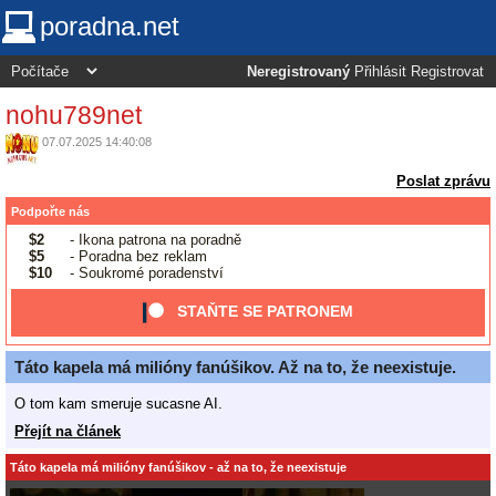
poradna.net
Neregistrovaný
Přihlásit
Registrovat
nohu789net
07.07.2025 14:40:08
Poslat zprávu
Podpořte nás
$2
- Ikona patrona na poradně
$5
- Poradna bez reklam
$10
- Soukromé poradenství
STAŇTE SE PATRONEM
Táto kapela má milióny fanúšikov. Až na to, že neexistuje.
O tom kam smeruje sucasne AI.
Přejít na článek
Táto kapela má milióny fanúšikov - až na to, že neexistuje