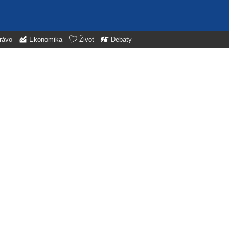
rávo
Ekonomika
Život
Debaty