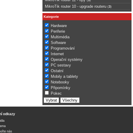
MikroTik router 10 - upgrade routeru
(
3
)
Kategorie
Hardware
Periferie
Multimédia
Software
Programování
Internet
Operační systémy
PC sestavy
Ostatní
Mobily a tablety
Notebooky
Připomínky
Pokec
ní odkazy
idla
lama
ořte nás