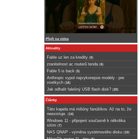
Přejít na videa
Aktuality
Fable uz len za kredity
(
0
)
zranitelnost ac routerů tenda
(
6
)
Fable 5 is back
(
5
)
Anthropic vypol najvykonejsie modely - pre
vsetkych
(
16
)
Jak odhalit falešný USB flash disk?
(
20
)
Články
Táto kapela má milióny fanúšikov. Až na to, že
neexistuje.
(
14
)
Windows 11 - připojení současně k několika
sítím
(
7
)
NAS QNAP - výměna systémového disku
(
10
)
MikroTik router 11 - tipy
(
5
)