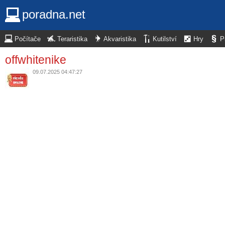
poradna.net
Počítače
Teraristika
Akvaristika
Kutilství
Hry
P
offwhitenike
09.07.2025 04:47:27