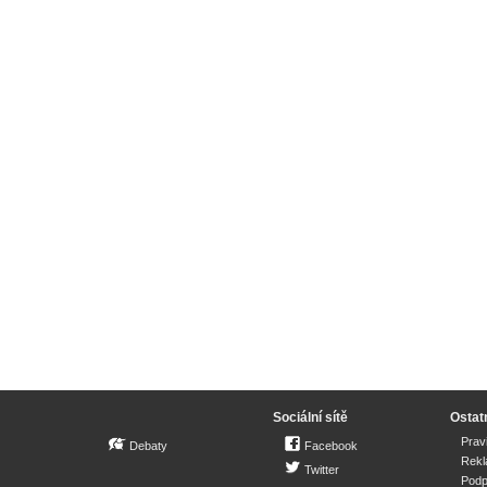
Sociální sítě
Ostat
Prav
Debaty
Facebook
Rek
Twitter
Podp