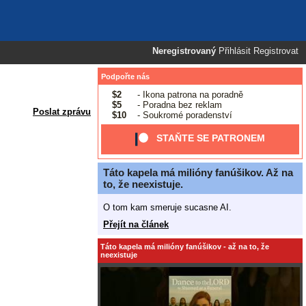
Neregistrovaný
Přihlásit
Registrovat
Podpořte nás
$2
- Ikona patrona na poradně
$5
- Poradna bez reklam
Poslat zprávu
$10
- Soukromé poradenství
STAŇTE SE PATRONEM
Táto kapela má milióny fanúšikov. Až na
to, že neexistuje.
O tom kam smeruje sucasne AI.
Přejít na článek
Táto kapela má milióny fanúšikov - až na to, že
neexistuje