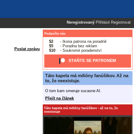
Neregistrovaný
Přihlásit
Registrovat
Podpořte nás
$2
- Ikona patrona na poradně
$5
- Poradna bez reklam
Poslat zprávu
$10
- Soukromé poradenství
STAŇTE SE PATRONEM
Táto kapela má milióny fanúšikov. Až na
to, že neexistuje.
O tom kam smeruje sucasne AI.
Přejít na článek
Táto kapela má milióny fanúšikov - až na to, že
neexistuje