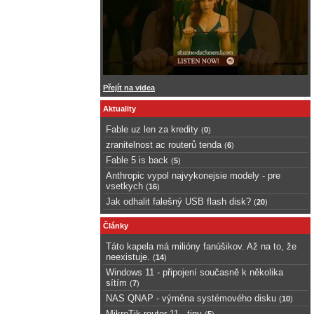
Přejít na videa
Aktuality
Fable uz len za kredity
(
0
)
zranitelnost ac routerů tenda
(
6
)
Fable 5 is back
(
5
)
Anthropic vypol najvykonejsie modely - pre
vsetkych
(
16
)
Jak odhalit falešný USB flash disk?
(
20
)
Články
Táto kapela má milióny fanúšikov. Až na to, že
neexistuje.
(
14
)
Windows 11 - připojení současně k několika
sítím
(
7
)
NAS QNAP - výměna systémového disku
(
10
)
MikroTik router 11 - tipy
(
5
)