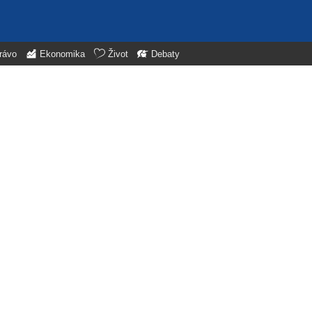
rávo
Ekonomika
Život
Debaty