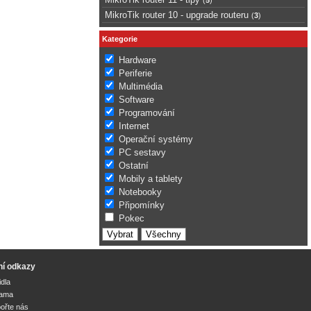
MikroTik router 10 - upgrade routeru
(
3
)
Kategorie
Hardware
Periferie
Multimédia
Software
Programování
Internet
Operační systémy
PC sestavy
Ostatní
Mobily a tablety
Notebooky
Připomínky
Pokec
ní odkazy
idla
lama
ořte nás