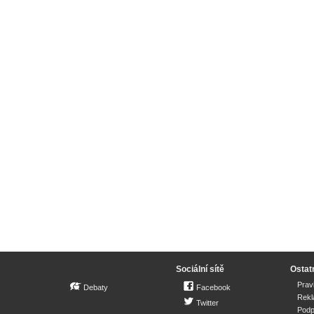
Sociální sítě
Ostat
Prav
Debaty
Facebook
Rek
Twitter
Podp