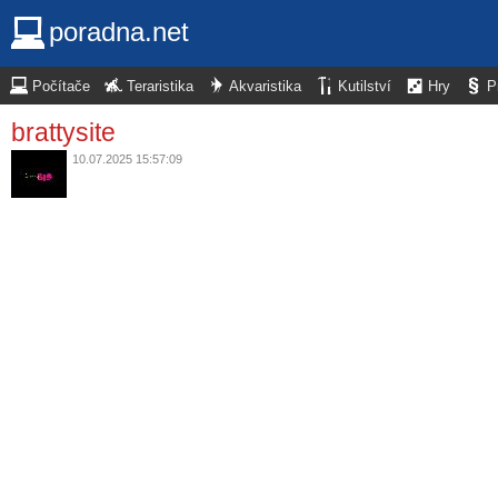
poradna.net
Počítače
Teraristika
Akvaristika
Kutilství
Hry
P
brattysite
10.07.2025 15:57:09