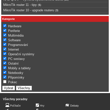
MikroTik router 11 - tipy
(
5
)
MikroTik router 10 - upgrade routeru
(
3
)
Kategorie
Hardware
Periferie
Multimédia
Software
Programování
Internet
Operační systémy
PC sestavy
Ostatní
Mobily a tablety
Notebooky
Připomínky
Pokec
Všechny poradny
Počítače
Hry
Debaty