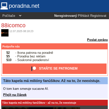
poradna.net
Neregistrovaný
Přihlásit
Registrovat
88icomco
12.07.2025 08:18:23
Poslat zprávu
Podpořte nás
$2
- Ikona patrona na poradně
$5
- Poradna bez reklam
$10
- Soukromé poradenství
STAŇTE SE PATRONEM
Táto kapela má milióny fanúšikov. Až na to, že neexistuje.
O tom kam smeruje sucasne AI.
Přejít na článek
Táto kapela má milióny fanúšikov - až na to, že neexistuje