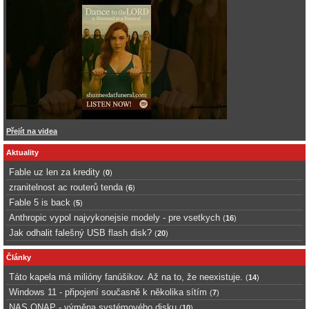
Přejít na videa
Aktuality
Fable uz len za kredity
(
0
)
zranitelnost ac routerů tenda
(
6
)
Fable 5 is back
(
5
)
Anthropic vypol najvykonejsie modely - pre vsetkych
(
16
)
Jak odhalit falešný USB flash disk?
(
20
)
Články
Táto kapela má milióny fanúšikov. Až na to, že neexistuje.
(
14
)
Windows 11 - připojení současně k několika sítím
(
7
)
NAS QNAP - výměna systémového disku
(
10
)