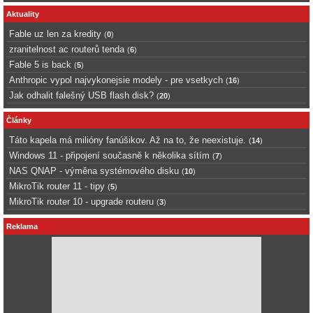
Aktuality
Fable uz len za kredity
(
0
)
zranitelnost ac routerů tenda
(
6
)
Fable 5 is back
(
5
)
Anthropic vypol najvykonejsie modely - pre vsetkych
(
16
)
Jak odhalit falešný USB flash disk?
(
20
)
Články
Táto kapela má milióny fanúšikov. Až na to, že neexistuje.
(
14
)
Windows 11 - připojení současně k několika sítím
(
7
)
NAS QNAP - výměna systémového disku
(
10
)
MikroTik router 11 - tipy
(
5
)
MikroTik router 10 - upgrade routeru
(
3
)
Reklama