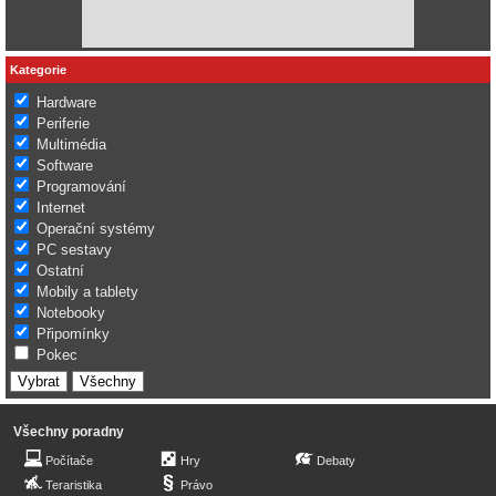
Kategorie
Hardware
Periferie
Multimédia
Software
Programování
Internet
Operační systémy
PC sestavy
Ostatní
Mobily a tablety
Notebooky
Připomínky
Pokec
Všechny poradny
Počítače
Hry
Debaty
Teraristika
Právo