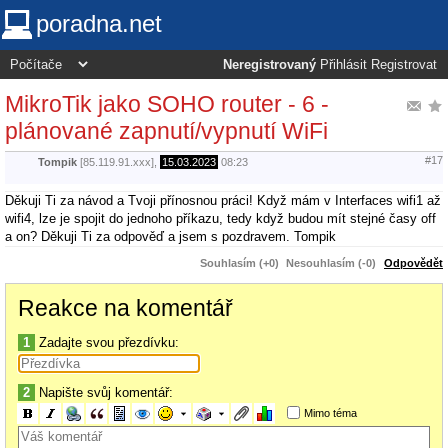
poradna.net
Neregistrovaný
Přihlásit
Registrovat
MikroTik jako SOHO router - 6 -
plánované zapnutí/vypnutí WiFi
#17
Tompik
[85.119.91.xxx],
15.03.2023
08:23
Děkuji Ti za návod a Tvoji přínosnou práci! Když mám v Interfaces wifi1 až
wifi4, lze je spojit do jednoho příkazu, tedy když budou mít stejné časy off
a on? Děkuji Ti za odpověď a jsem s pozdravem. Tompik
Souhlasím (+0)
Nesouhlasím (-0)
Odpovědět
Reakce na komentář
1
Zadajte svou přezdívku:
2
Napište svůj komentář:
Mimo téma