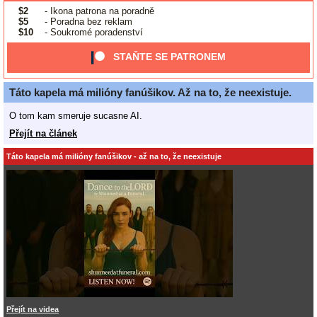
$2
- Ikona patrona na poradně
$5
- Poradna bez reklam
$10
- Soukromé poradenství
STAŇTE SE PATRONEM
Táto kapela má milióny fanúšikov. Až na to, že neexistuje.
O tom kam smeruje sucasne AI.
Přejít na článek
Táto kapela má milióny fanúšikov - až na to, že neexistuje
Přejít na videa